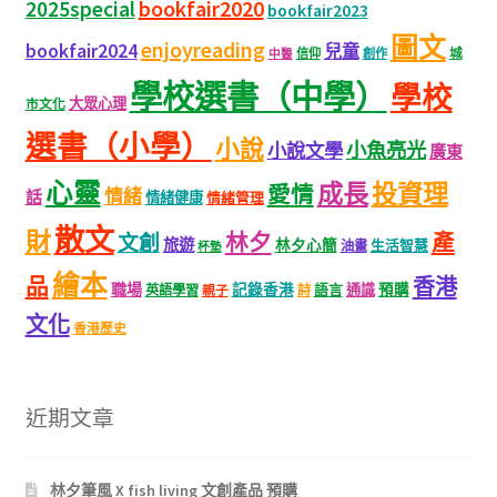
bookfair2020
2025special
bookfair2023
圖文
enjoyreading
bookfair2024
兒童
城
信仰
創作
中醫
學校選書（中學）
學校
大眾心理
市文化
選書（小學）
小說
小魚亮光
小說文學
廣東
心靈
成長
投資理
愛情
情緒
話
情緒健康
情緒管理
散文
財
林夕
產
文創
旅遊
林夕心簡
生活智慧
油畫
杯墊
繪本
品
香港
職場
記錄香港
語言
通識
預購
英語學習
親子
詩
文化
香港歷史
近期文章
林夕筆風 X fish living 文創產品 預購