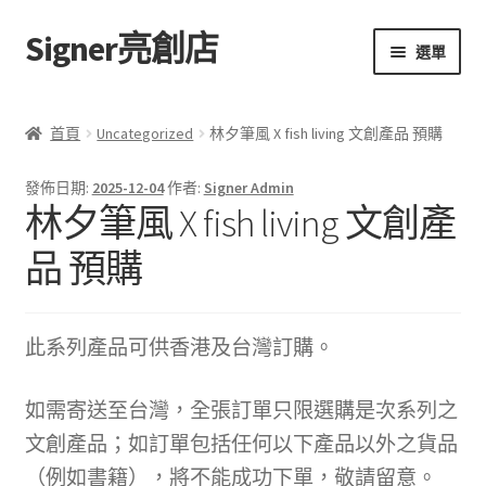
Signer亮創店
跳
跳
選單
至
至
導
主
主頁
覽
要
首頁
Uncategorized
林夕筆風 X fish living 文創產品 預購
列
內
購物車
容
發佈日期:
2025-12-04
作者:
Signer Admin
林夕筆風 X fish living 文創產
學校選書（小學）
品 預購
學校選書（中學）
「此時此地 看見亮光」2025特展
此系列產品可供香港及台灣訂購。
網上書店
如需寄送至台灣，全張訂單只限選購是次系列之
文創產品；如訂單包括任何以下產品以外之貨品
無紙書
（例如書籍），將不能成功下單，敬請留意。