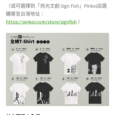
文創
（或可選擇到「亮光文創 Sign Fish」Pinkoi店選
購寄至台灣地址：
聯絡我們+郵費
https://pinkoi.com/store/signfish
）
海外訂購書籍
登入