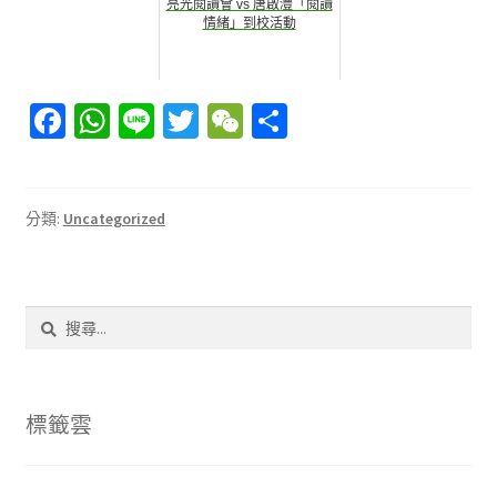
亮光閱讀會 vs 唐啟灃「閱讀
情緒」到校活動
Fa
W
Li
T
W
分
ce
h
n
wi
e
享
b
at
e
tt
C
o
sA
er
h
分類:
Uncategorized
o
p
at
k
p
搜
尋
關
鍵
字:
標籤雲