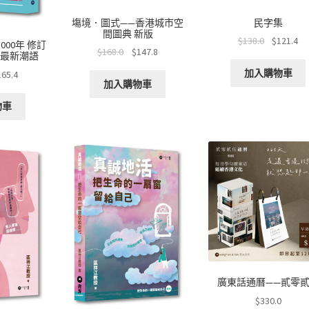
塲境．圖式——香港城市空
民字集
間圖典 新版
$
138.0
$
121.4
00年 修訂
$
168.0
$
147.8
5最新潮語
加入購物車
165.4
加入購物車
物車
廣東話通曆——貳零
$
330.0