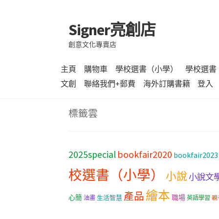
Signer亮創店
跳
跳
至
至
創意文化專賣店
導
主
覽
要
主頁
購物車
學校選書（小學）
學校選書
列
內
文創
聯絡我們+郵費
海外訂購書籍
登入
容
標籤雲
bookfair2020
2025special
bookfair2023
校選書（小學）
小說
小說文
繪本
產品
職場
心簡
生活智慧
油畫
英語學習
親