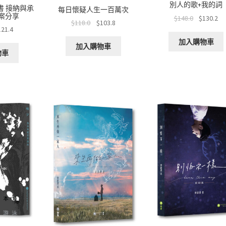
別人的歌+我的詞
書 接納與承
每日懷疑人生一百萬次
案分享
$
148.0
$
130.2
$
118.0
$
103.8
121.4
加入購物車
加入購物車
物車