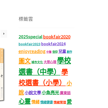
標籤雲
bookfair2020
2025special
bookfair2024
bookfair2023
enjoyreading
兒童
信仰
創作
中醫
學校
圖文
大眾心理
城市文化
選書（中學）
學
校選書（小學）
小
說
小魚亮光
小說文學
廣東話
心靈
愛
情緒
情緒健康
情緒管理