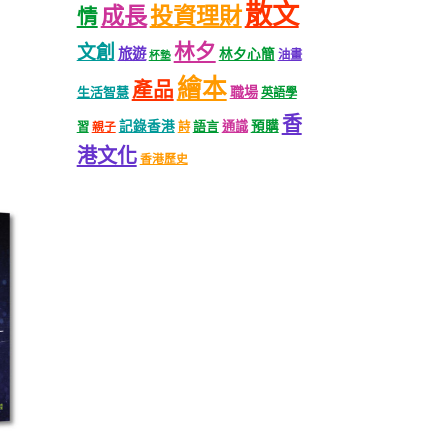
散文
成長
投資理財
情
林夕
文創
旅遊
林夕心簡
油畫
杯墊
繪本
產品
職場
生活智慧
英語學
香
記錄香港
語言
通識
預購
習
親子
詩
港文化
香港歷史