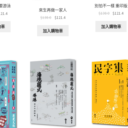
別怕不一樣 重印版
要游泳
來生再做一家人
$
138.0
$
121.4
121.4
$
138.0
$
121.4
加入購物車
物車
加入購物車