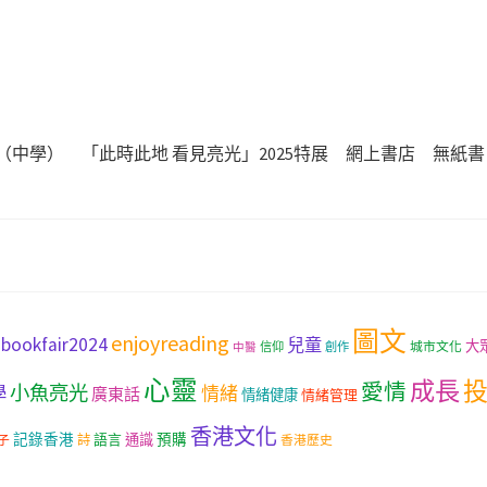
（中學）
「此時此地 看見亮光」2025特展
網上書店
無紙書
圖文
enjoyreading
bookfair2024
兒童
大
城市文化
信仰
創作
中醫
心靈
成長
愛情
小魚亮光
學
情緒
廣東話
情緒健康
情緒管理
香港文化
記錄香港
語言
通識
預購
子
詩
香港歷史