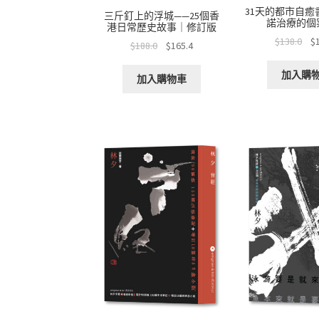
31天的都市自癒
三斤釘上的浮城——25個香
諾治療的個
港日常歷史故事｜修訂版
$
138.0
$
$
188.0
$
165.4
加入購
加入購物車