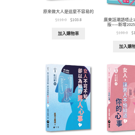
原來做大人是這麼不容易的
$
118.0
$
103.8
廣東話潮語唔止10
版——新增202
$
188.0
$
加入購物車
加入購