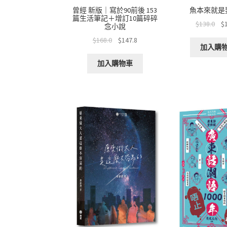
曾經 新版｜寫於90前後 153
魚本來就是
篇生活筆記＋增訂10篇碎碎
$
138.0
$
念小說
$
168.0
$
147.8
加入購
加入購物車