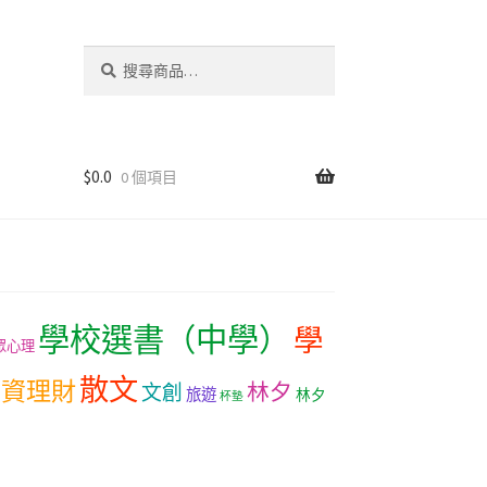
搜
尋
關
鍵
字:
$
0.0
0 個項目
學校選書（中學）
學
眾心理
散文
投資理財
林夕
文創
旅遊
林夕
杯墊