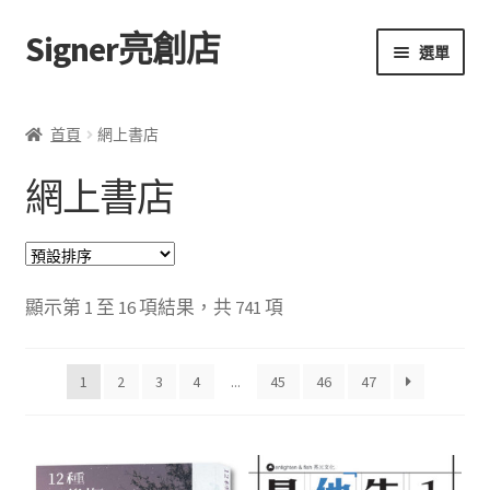
Signer亮創店
跳
跳
選單
至
至
導
主
主頁
覽
要
首頁
網上書店
列
內
購物車
容
網上書店
學校選書（小學）
學校選書（中學）
顯示第 1 至 16 項結果，共 741 項
「此時此地 看見亮光」2025特展
1
2
3
4
...
45
46
47
網上書店
無紙書