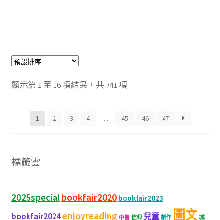
顯示第 1 至 16 項結果，共 741 項
1
2
3
4
...
45
46
47
標籤雲
bookfair2020
2025special
bookfair2023
圖文
enjoyreading
bookfair2024
兒童
城
信仰
創作
中醫