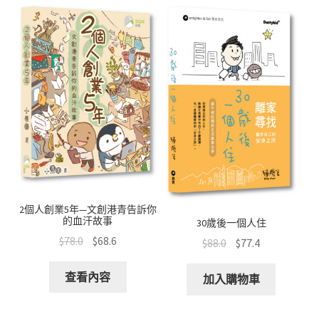
2個人創業5年—文創港青告訴你
的血汗故事
30歲後一個人住
$
78.0
$
68.6
$
88.0
$
77.4
查看內容
加入購物車