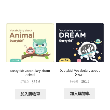
Dustykid: Vocabulary about
Dustykid: Vocabulary about
Dream
Animal
$
70.0
$
61.6
$
70.0
$
61.6
加入購物車
加入購物車