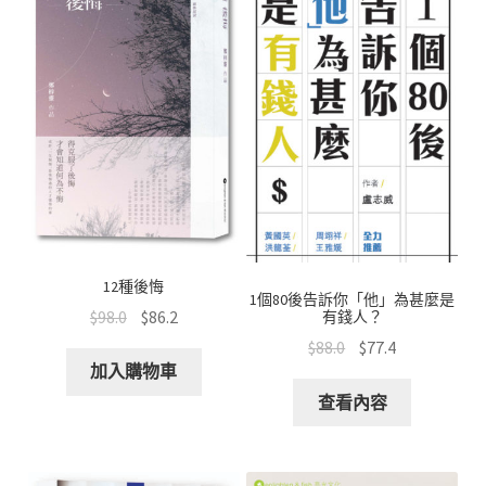
文創
聯絡我們+郵費
海外訂購書籍
登入
12種後悔
1個80後告訴你「他」為甚麼是
$
98.0
$
86.2
有錢人？
$
88.0
$
77.4
加入購物車
查看內容