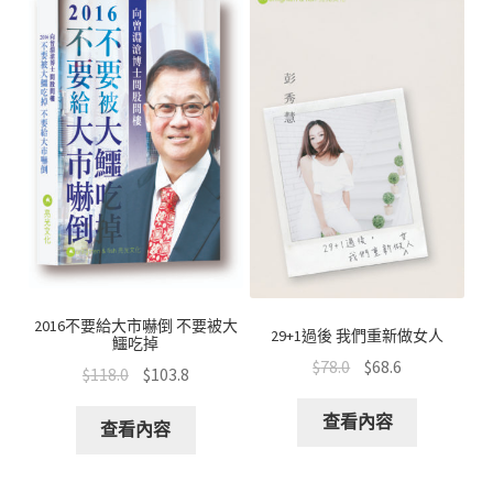
2016不要給大市嚇倒 不要被大
29+1過後 我們重新做女人
鱷吃掉
$
78.0
$
68.6
$
118.0
$
103.8
查看內容
查看內容