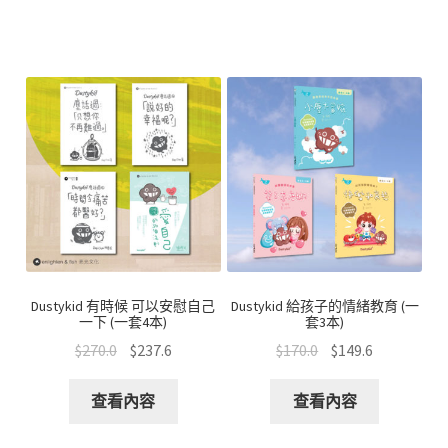
Dustykid 有時候 可以安慰自己
Dustykid 給孩子的情緒教育 (一
一下 (一套4本)
套3本)
$
270.0
$
237.6
$
170.0
$
149.6
查看內容
查看內容