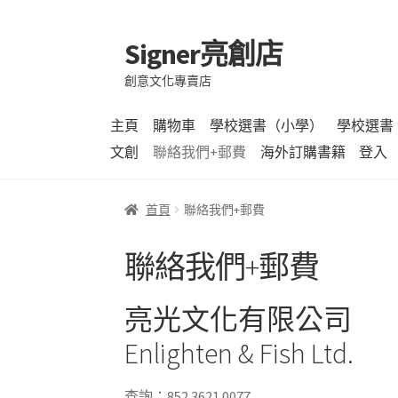
Signer亮創店
跳
跳
至
至
創意文化專賣店
導
主
覽
要
主頁
購物車
學校選書（小學）
學校選書
列
內
文創
聯絡我們+郵費
海外訂購書籍
登入
容
首頁
聯絡我們+郵費
聯絡我們+郵費
亮光文化有限公司
Enlighten & Fish Ltd.
查詢：852 3621 0077