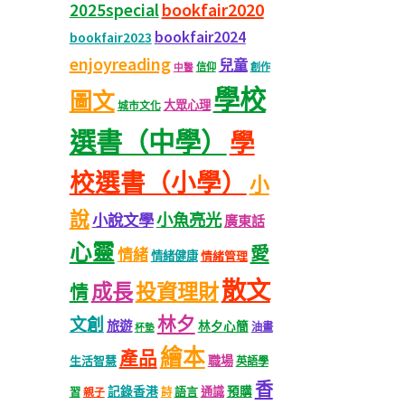
bookfair2020
2025special
bookfair2024
bookfair2023
enjoyreading
兒童
信仰
創作
中醫
學校
圖文
大眾心理
城市文化
選書（中學）
學
校選書（小學）
小
說
小魚亮光
小說文學
廣東話
心靈
愛
情緒
情緒健康
情緒管理
散文
成長
投資理財
情
林夕
文創
旅遊
林夕心簡
油畫
杯墊
繪本
產品
職場
生活智慧
英語學
香
記錄香港
語言
通識
預購
習
親子
詩