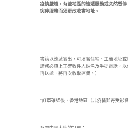
疫情嚴竣，有些地區的速遞服務或突然暫停
突停服務而須更改收書地址。
本地郵費：第1本$17，2本$30，第3本開始每加
郵費
買一本以本地平郵寄出，請提供本地郵寄住宅
書籍以速遞寄出，可填寫住宅、工商地址或
請務必填上正確收件人姓名及手提電話，以
再送遞，將再次收取運費。）
*訂單確認後，香港地區（非疫情郵寄受影響
有關中國大陸的訂單：