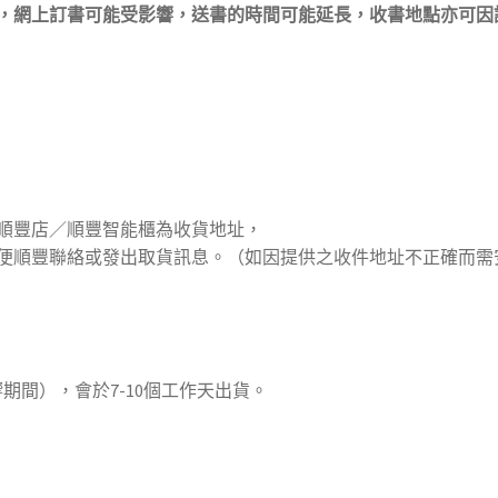
，網上訂書可能受影響，
送書的時間可能延長，
收書地點亦可因
1本加$15（3本$45，4本$60，5本$75，如此類推），折實滿$4
或工商地址。或加付$13=$30改以順豐速遞寄出。
順豐店／順豐智能櫃為收貨地址，
便順豐聯絡或發出取貨訊息。（如因提供之收件地址不正確而需
期間），會於7-10個工作天出貨。