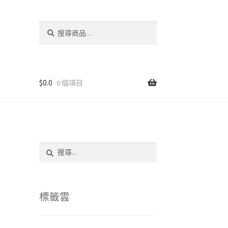
搜
尋
關
鍵
字:
$
0.0
0 個項目
搜
尋
關
鍵
字:
標籤雲