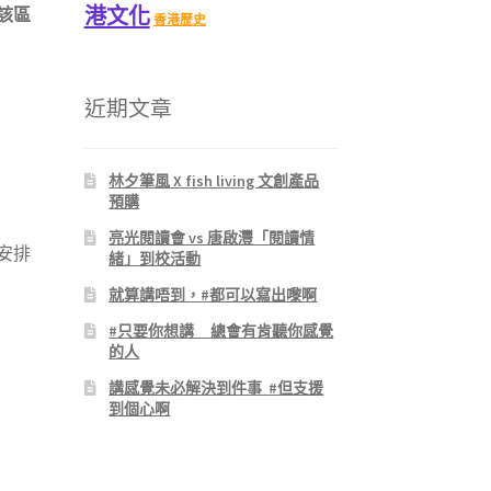
港文化
該區
香港歷史
20免
近期文章
林夕筆風 X fish living 文創產品
預購
亮光閱讀會 vs 唐啟灃「閱讀情
安排
緒」到校活動
就算講唔到，#都可以寫出嚟啊
#只要你想講 總會有肯聽你感覺
的人
講感覺未必解決到件事 #但支援
到個心啊