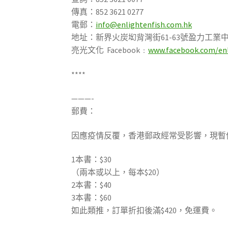
傳真：852 3621 0277
電郵：
info@enlightenfish.com.hk
地址：新界火炭㘭背灣街61-63號盈力工業中
亮光文化 Facebook﹕
www.facebook.com/enl
****
———-
郵費：
因應疫情反覆，香港郵政經常受影響，現暫
1本書：$30
（兩本或以上，每本$20）
2本書：$40
3本書：$60
如此類推，訂單折扣後滿$420，免運費。