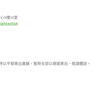
心5樓10室
ightenfish
停以平郵寄出書籍，暫時全部以速遞寄出，敬請體諒。