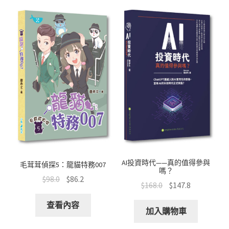
AI投資時代——真的值得參與
毛茸茸偵探5：龍貓特務007
嗎？
$
98.0
$
86.2
$
168.0
$
147.8
查看內容
加入購物車