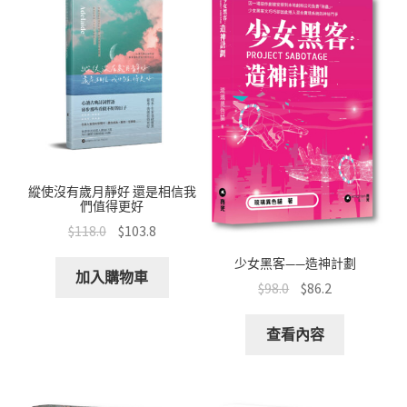
縱使沒有歲月靜好 還是相信我
們值得更好
$
118.0
$
103.8
少女黑客——造神計劃
加入購物車
$
98.0
$
86.2
查看內容