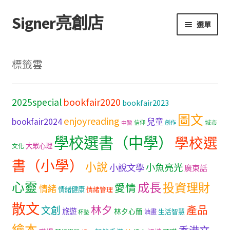
Signer亮創店
跳
跳
選單
至
至
導
主
主頁
覽
要
標籤雲
列
內
購物車
容
bookfair2020
2025special
bookfair2023
學校選書（小學）
圖文
enjoyreading
bookfair2024
兒童
城市
信仰
創作
中醫
學校選書（中學）
學校選書（中學）
學校選
大眾心理
文化
「此時此地 看見亮光」2025特展
書（小學）
小說
小魚亮光
小說文學
廣東話
心靈
網上書店
成長
投資理財
愛情
情緒
情緒健康
情緒管理
散文
林夕
產品
文創
旅遊
無紙書
林夕心簡
生活智慧
油畫
杯墊