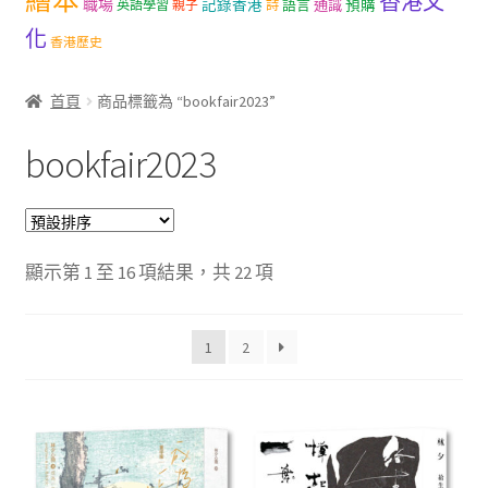
繪本
香港文
職場
記錄香港
語言
通識
預購
英語學習
親子
詩
文創
化
香港歷史
聯絡我們+郵費
首頁
商品標籤為 “bookfair2023”
海外訂購書籍
bookfair2023
登入
顯示第 1 至 16 項結果，共 22 項
1
2