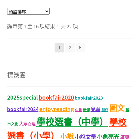
顯示第 1 至 16 項結果，共 22 項
1
2
標籤雲
bookfair2020
2025special
bookfair2023
圖文
enjoyreading
bookfair2024
兒童
城
信仰
創作
中醫
學校選書（中學）
學校
大眾心理
市文化
選書（小學）
小說
小魚亮光
小說文學
廣東