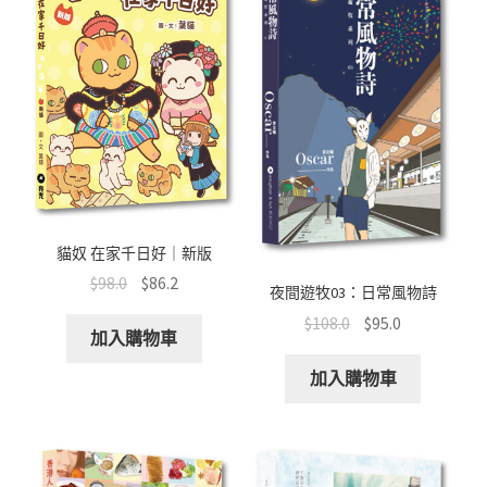
貓奴 在家千日好｜新版
$
98.0
$
86.2
夜間遊牧03：日常風物詩
$
108.0
$
95.0
加入購物車
加入購物車