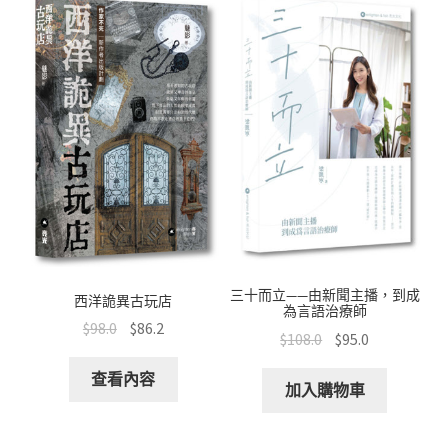
三十而立——由新聞主播，到成
西洋詭異古玩店
為言語治療師
$
98.0
$
86.2
$
108.0
$
95.0
查看內容
加入購物車