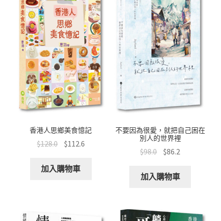
香港人思鄉美食憶記
不要因為很愛，就把自己困在
別人的世界裡
$
128.0
$
112.6
$
98.0
$
86.2
加入購物車
加入購物車