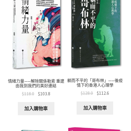
躺而不平的「哥布林」——後疫
情緒力量——解除關係勒索 重建
情下的香港人心理學
由我到我們的美好連結
$
128.0
$
112.6
$
118.0
$
103.8
加入購物車
加入購物車