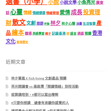
選書（小學）
小說
小魚亮光
小說文學
廣東
心靈
成長
投資理
愛情
情緒
話
情緒健康
情緒管理
散文
財
林夕
產
文創
旅遊
林夕心簡
生活智慧
油畫
杯墊
繪本
品
香港
職場
記錄香港
語言
通識
預購
英語學習
親子
詩
文化
香港歷史
近期文章
林夕筆風 X fish living 文創產品 預購
亮光閱讀會 vs 唐啟灃「閱讀情緒」到校活動
就算講唔到，#都可以寫出嚟啊
#只要你想講 總會有肯聽你感覺的人