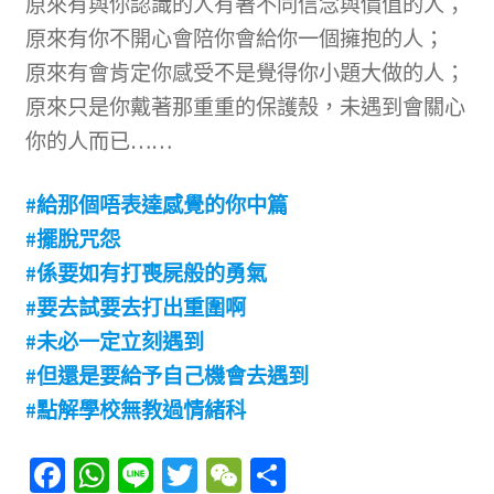
原來有與你認識的人有著不同信念與價值的人；
原來有你不開心會陪你會給你一個擁抱的人；
原來有會肯定你感受不是覺得你小題大做的人；
原來只是你戴著那重重的保護殼，未遇到會關心
你的人而已……
#給那個唔表達感覺的你中篇
#擺脫咒怨
#係要如有打喪屍般的勇氣
#要去試要去打出重圍啊
#未必一定立刻遇到
#但還是要給予自己機會去遇到
#點解學校無教過情緒科
Fa
W
Li
T
W
分