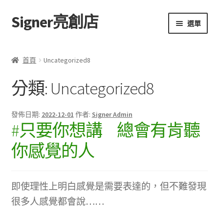
Signer亮創店
跳
跳
選單
至
至
導
主
主頁
覽
要
首頁
Uncategorized8
列
內
購物車
容
分類:
Uncategorized8
學校選書（小學）
發佈日期:
2022-12-01
作者:
Signer Admin
#只要你想講 總會有肯聽
學校選書（中學）
你感覺的人
「此時此地 看見亮光」2025特展
網上書店
即使理性上明白感覺是需要表達的，但不難發現
很多人感覺都會說……
無紙書