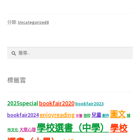
ce
h
n
wi
e
享
b
at
e
tt
C
o
sA
er
h
分類:
Uncategorized8
o
p
at
k
p
搜
尋
關
鍵
字:
標籤雲
bookfair2020
2025special
bookfair2023
圖文
enjoyreading
bookfair2024
兒童
城
信仰
創作
中醫
學校選書（中學）
學校
大眾心理
市文化