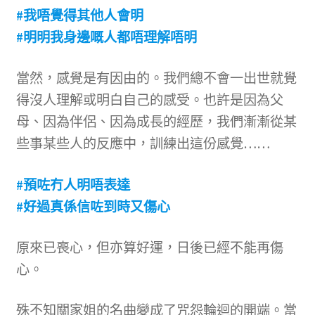
文創
#我唔覺得其他人會明
#明明我身邊嘅人都唔理解唔明
聯絡我們+郵費
當然，感覺是有因由的。我們總不會一出世就覺
海外訂購書籍
得沒人理解或明白自己的感受。也許是因為父
母、因為伴侶、因為成長的經歷，我們漸漸從某
登入
些事某些人的反應中，訓練出這份感覺……
#預咗冇人明唔表達
#好過真係信咗到時又傷心
原來已喪心，但亦算好運，日後已經不能再傷
心。
殊不知關家姐的名曲變成了咒怨輪迴的開端。當