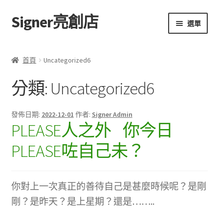
Signer亮創店
跳
跳
選單
至
至
導
主
主頁
覽
要
首頁
Uncategorized6
列
內
購物車
容
分類:
Uncategorized6
學校選書（小學）
發佈日期:
2022-12-01
作者:
Signer Admin
PLEASE人之外 你今日
學校選書（中學）
PLEASE咗自己未？
「此時此地 看見亮光」2025特展
網上書店
你對上一次真正的善待自己是甚麼時候呢？是剛
剛？是昨天？是上星期？還是……..
無紙書