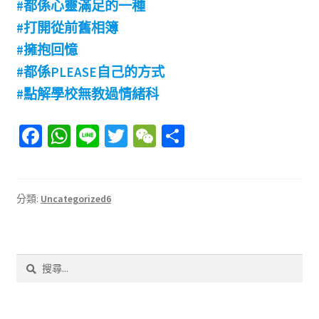
#都係心靈滿足的一種
#打開從前舊相簿
#擁抱回憶
#都係PLEASE自己的方式
#點解學校無教過情緒科
Fa
W
Li
T
W
分
ce
h
n
wi
e
享
b
at
e
tt
C
o
sA
er
h
分類:
Uncategorized6
o
p
at
k
p
搜
尋
關
鍵