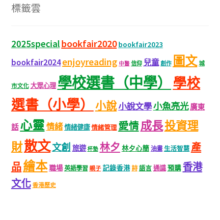
字:
標籤雲
bookfair2020
2025special
bookfair2023
圖文
enjoyreading
bookfair2024
兒童
城
信仰
創作
中醫
學校選書（中學）
學校
大眾心理
市文化
選書（小學）
小說
小魚亮光
小說文學
廣東
心靈
成長
投資理
愛情
情緒
話
情緒健康
情緒管理
散文
財
林夕
產
文創
旅遊
林夕心簡
生活智慧
油畫
杯墊
繪本
品
香港
職場
記錄香港
語言
通識
預購
英語學習
親子
詩
文化
香港歷史