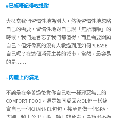
文創
#已經唔記得咗幾耐
聯絡我們+郵費
大概當我們習慣性地為別人，然後習慣性地忽略
自己的需要，習慣性地對自己說「無所謂啦」的
海外訂購書籍
時候，我們是會忘了我們都值得，而且需要關顧
自己。但好像真的沒有人教過到底如何PLEASE
登入
自己呢？在這個消費主義的城市，當然，最容易
的是……
#肉體上的滿足
不論是在辛苦過後賞你自己吃一種邪惡無比的
COMFORT FOOD，還是如同愛回家OL們一樣犒
賞自己一個CHANNEL包包，甚至是做一個SPA、
去跑一趟十公里、飛一轉日韓台泰，最簡單不過