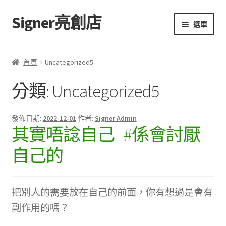
Signer亮創店
跳
跳
選單
至
至
導
主
主頁
覽
要
首頁
Uncategorized5
列
內
購物車
容
分類:
Uncategorized5
學校選書（小學）
發佈日期:
2022-12-01
作者:
Signer Admin
其實唔諗自己 #係會討厭
學校選書（中學）
自己的
「此時此地 看見亮光」2025特展
網上書店
把別人的需要放在自己的前面，你有想過是會有
副作用的嗎？
無紙書