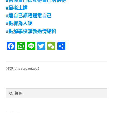
#當你自己都覺得自己唔值得
#最老土講
#連自己都唔鍾意自己
#點樣為人呢
#點解學校無教過情緒科
Fa
W
Li
T
W
分
ce
h
n
wi
e
享
b
at
e
tt
C
o
sA
er
h
分類:
Uncategorized5
o
p
at
k
p
搜
尋
關
鍵
字: