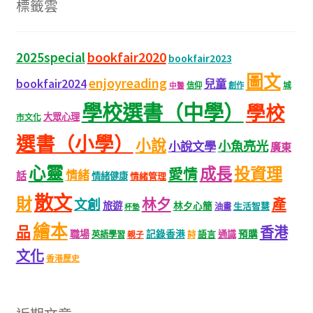
標籤雲
bookfair2020
2025special
bookfair2023
圖文
enjoyreading
bookfair2024
兒童
城
信仰
創作
中醫
學校選書（中學）
學校
大眾心理
市文化
選書（小學）
小說
小魚亮光
小說文學
廣東
心靈
成長
投資理
愛情
情緒
話
情緒健康
情緒管理
散文
財
林夕
產
文創
旅遊
林夕心簡
生活智慧
油畫
杯墊
繪本
品
香港
職場
記錄香港
語言
通識
預購
英語學習
親子
詩
文化
香港歷史