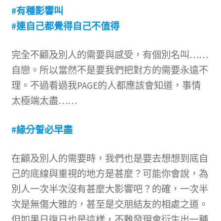
文創
#有種影響叫
#連自己都覺得自己不值得
聯絡我們+郵費
完全不顧及別人的需要與感受，有個別名叫……
海外訂購書籍
自戀。所以當然不是要我們把對方的需要永遠不
理。不過看過我PAGE的人都應該會知道，事情
登入
太極端太盡……
#緣分誓必早盡
在顧及別人的需要時，我們也是要去想想到底自
己的底線與重視的地方是甚麼？可能你會說，為
別人一次半次沒有甚麼大影響吧？的確，一次半
次是無傷大雅的，甚至是交朋結友的相處之道。
但如果日復日也是這樣，不難發現會衍生出一種