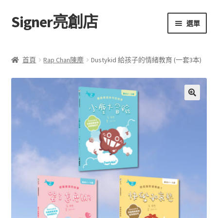
Signer亮創店
跳
跳
選單
至
至
導
主
主頁
覽
要
首頁
Rap Chan陳塵
Dustykid 給孩子的情緒教育 (一套3本)
列
內
購物車
容
學校選書（小學）
評
🔍
價
學校選書（中學）
(
0
)
「此時此地 看見亮光」2025特展
網上書店
無紙書