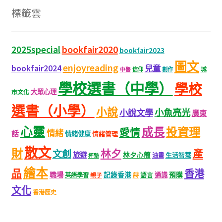
標籤雲
bookfair2020
2025special
bookfair2023
圖文
enjoyreading
bookfair2024
兒童
城
信仰
創作
中醫
學校選書（中學）
學校
大眾心理
市文化
選書（小學）
小說
小魚亮光
小說文學
廣東
心靈
成長
投資理
愛情
情緒
話
情緒健康
情緒管理
散文
財
林夕
產
文創
旅遊
林夕心簡
生活智慧
油畫
杯墊
繪本
品
香港
職場
記錄香港
語言
通識
預購
英語學習
親子
詩
文化
香港歷史