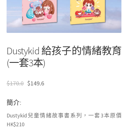
文創
聯絡我們+郵費
海外訂購書籍
Dustykid 給孩子的情緒教育
登入
(一套3本)
$
170.0
$
149.6
簡介:
只
Dustykid兒童情緒故事書系列，一套3本原價
有
HK$210
註