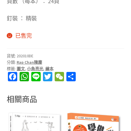
頁數 （每本）： 24頁
寫
評
釘裝 ： 精裝
價
。
已售完
貨號:
202010DE
分類:
Rap Chan陳塵
標籤:
圖文
,
小魚亮光
,
繪本
Fa
W
Li
T
W
分
ce
h
n
wi
e
享
b
at
e
tt
C
相關商品
o
sA
er
h
o
p
at
k
p