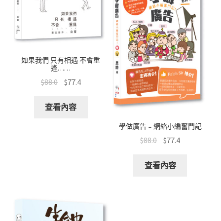
如果我們 只有相遇 不會重
逢……
$
88.0
$
77.4
查看內容
學做廣告﹣網絡小編奮鬥記
$
88.0
$
77.4
查看內容