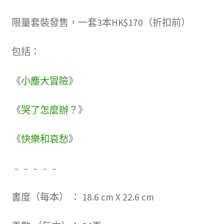
冊
限量套裝發售，一套3本HK$170（折扣前）
並
且
包括：
購
買
《
小塵大冒險
》
過
商
《
哭了怎麼辦？
》
品
的
《
快樂和哀愁
》
顧
客
﹣﹣﹣﹣﹣
才
書度（每本） ： 18.6 cm X 22.6 cm
能
撰