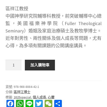
區祥江教授
中國神學研究院輔導科教授，前突破輔導中心總
監，美國福樂神學院（Fuller Theological
Seminary）婚姻及家庭治療碩士及教牧學博士。
近年對男性、兩性關係及個人成長等問題，尤有
心得，為多項有關課題的公開講座講員。
真
加入購物車
誠
地
活：
把
貨號:
978-988-8884-42-1
分類:
區祥江博士
生
標籤:
2025special
,
個人成長
,
心靈
命
Fa
W
Li
T
W
分
的