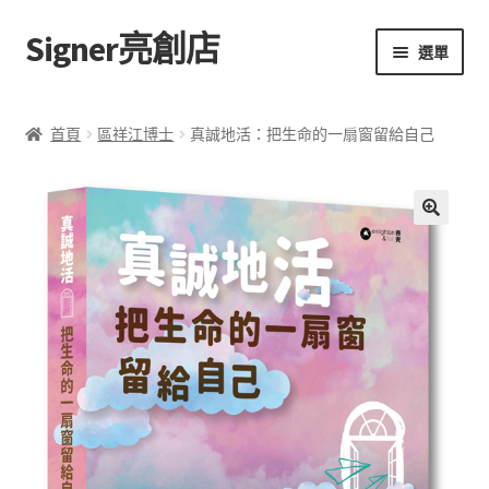
Signer亮創店
跳
跳
選單
至
至
導
主
主頁
覽
要
首頁
區祥江博士
真誠地活：把生命的一扇窗留給自己
列
內
購物車
容
學校選書（小學）
🔍
學校選書（中學）
「此時此地 看見亮光」2025特展
網上書店
無紙書