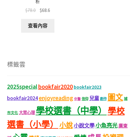
析
$
78.0
$
68.6
查看內容
標籤雲
bookfair2020
2025special
bookfair2023
圖文
enjoyreading
bookfair2024
兒童
城
信仰
創作
中醫
學校選書（中學）
學校
大眾心理
市文化
選書（小學）
小說
小魚亮光
小說文學
廣東