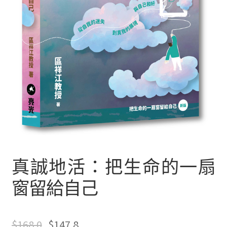
文創
聯絡我們+郵費
海外訂購書籍
登入
真誠地活：把生命的一扇
窗留給自己
$
168.0
$
147.8