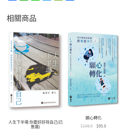
ce
h
n
wi
e
享
一
扇
b
at
e
tt
C
相關商品
窗
o
sA
er
h
留
o
p
at
給
k
p
自
己
數
量
願心轉化
人生下半場 你要好好待自己(已
$
108.0
$
95.0
售罄)