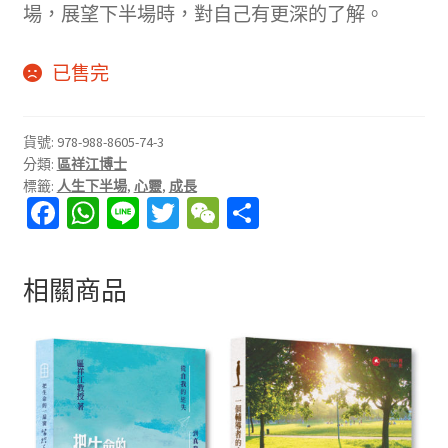
場，展望下半場時，對自己有更深的了解。
已售完
貨號:
978-988-8605-74-3
分類:
區祥江博士
標籤:
人生下半場
,
心靈
,
成長
Fa
W
Li
T
W
分
ce
h
n
wi
e
享
b
at
e
tt
C
相關商品
o
sA
er
h
o
p
at
k
p