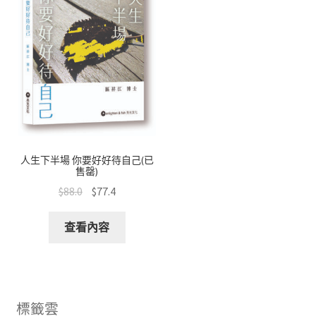
人生下半場 你要好好待自己(已
售罄)
$
88.0
$
77.4
查看內容
標籤雲