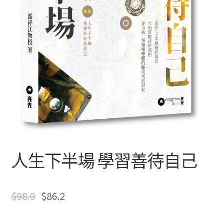
文創
聯絡我們+郵費
海外訂購書籍
登入
人生下半場 學習善待自己
$
98.0
$
86.2