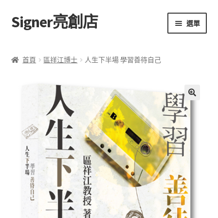
Signer亮創店
跳
跳
選單
至
至
導
主
主頁
覽
要
首頁
區祥江博士
人生下半場 學習善待自己
列
內
購物車
容
學校選書（小學）
額
🔍
外
學校選書（中學）
資
訊
「此時此地 看見亮光」2025特展
評
網上書店
價
(
0
無紙書
)