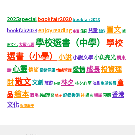
bookfair2020
2025special
bookfair2023
圖文
enjoyreading
bookfair2024
兒童
城
信仰
創作
中醫
學校選書（中學）
學校
大眾心理
市文化
選書（小學）
小說
小魚亮光
小說文學
廣東
心靈
成長
投資理
愛情
情緒
話
情緒健康
情緒管理
散文
財
林夕
產
文創
旅遊
林夕心簡
生活智慧
油畫
杯墊
繪本
品
香港
職場
記錄香港
語言
通識
預購
英語學習
親子
詩
文化
香港歷史