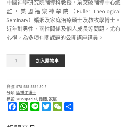
中國神學研究院輔導科教授，前突破輔導中心總
監，美國福樂神學院（Fuller Theological
Seminary）婚姻及家庭治療碩士及教牧學博士。
近年對男性、兩性關係及個人成長等問題，尤有
心得，為多項有關課題的公開講座講員。
女
加入購物車
人，
讓
男
人
貨號:
978-988-8884-30-8
分類:
區祥江博士
不
標籤:
2025special
,
婚姻
,
家庭
怕
Fa
W
Li
T
W
分
知
ce
h
n
wi
e
享
道
你
b
at
e
tt
C