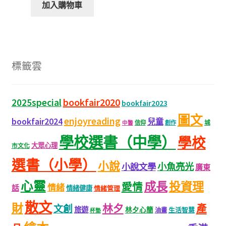
加入購物車
標籤雲
bookfair2020
2025special
bookfair2023
圖文
enjoyreading
bookfair2024
兒童
城
信仰
創作
中醫
學校選書（中學）
學校
大眾心理
市文化
選書（小學）
小說
小魚亮光
小說文學
廣東
心靈
成長
投資理
愛情
情緒
話
情緒健康
情緒管理
散文
財
林夕
產
文創
旅遊
林夕心簡
生活智慧
油畫
杯墊