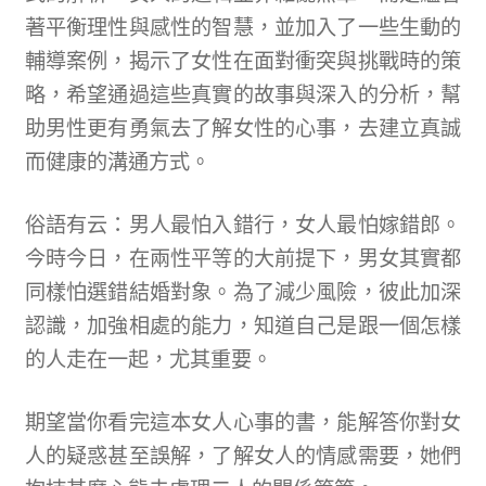
著平衡理性與感性的智慧，並加入了一些生動的
輔導案例，揭示了女性在面對衝突與挑戰時的策
略，希望通過這些真實的故事與深入的分析，幫
助男性更有勇氣去了解女性的心事，去建立真誠
而健康的溝通方式。
俗語有云：男人最怕入錯行，女人最怕嫁錯郎。
今時今日，在兩性平等的大前提下，男女其實都
同樣怕選錯結婚對象。為了減少風險，彼此加深
認識，加強相處的能力，知道自己是跟一個怎樣
的人走在一起，尤其重要。
期望當你看完這本女人心事的書，能解答你對女
人的疑惑甚至誤解，了解女人的情感需要，她們