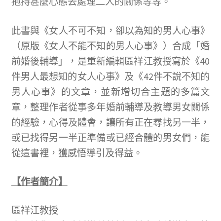
抱持甚麼心態去處理二人的關係等等。
此書與《女人不可不知，卻以為知的男人心事》
（原版《女人不能不知的男人心事》）合成「婚
前婚後輔導」，是重新編輯區祥江教授寫於《40
件男人最想知的女人心事》及《42件不說不知的
男人心事》的文章，並新增切合主題的多篇文
章，整理作者從事多年婚前輔導及教導男女關係
的經驗，心得及體會，讓所有正在尋找另一半，
或已找得另一半正準備或已經合體的男女們，能
從這書裡，獲感悟導引及得益。
【作者簡介】
區祥江教授