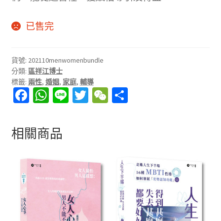
已售完
貨號:
202110menwomenbundle
分類:
區祥江博士
標籤:
兩性
,
婚姻
,
家庭
,
輔導
Fa
W
Li
T
W
分
ce
h
n
wi
e
享
b
at
e
tt
C
相關商品
o
sA
er
h
o
p
at
k
p