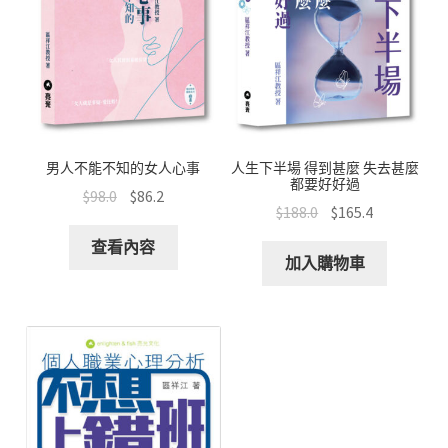
男人不能不知的女人心事
人生下半場 得到甚麼 失去甚麼
都要好好過
$
98.0
$
86.2
$
188.0
$
165.4
查看內容
加入購物車