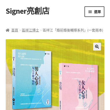
Signer亮創店
跳
跳
選單
至
至
導
主
主頁
覽
要
首頁
區祥江博士
區祥江「婚前婚後輔導系列」(一套兩本)
列
內
購物車
容
學校選書（小學）
🔍
學校選書（中學）
「此時此地 看見亮光」2025特展
網上書店
無紙書