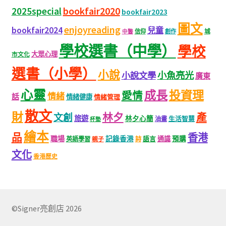
bookfair2020
2025special
bookfair2023
圖文
enjoyreading
bookfair2024
兒童
城
信仰
創作
中醫
學校選書（中學）
學校
大眾心理
市文化
選書（小學）
小說
小魚亮光
小說文學
廣東
心靈
成長
投資理
愛情
情緒
話
情緒健康
情緒管理
散文
財
林夕
產
文創
旅遊
林夕心簡
生活智慧
油畫
杯墊
繪本
品
香港
職場
記錄香港
語言
通識
預購
英語學習
親子
詩
文化
香港歷史
©Signer亮創店 2026