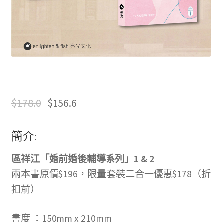
文創
聯絡我們+郵費
海外訂購書籍
登入
$
178.0
$
156.6
簡介:
區祥江「婚前婚後輔導系列」1 & 2
兩本書原價$196，限量套裝二合一優惠$178（折
扣前）
書度 ：150mm x 210mm