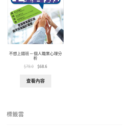
不想上錯班 ─ 個人職業心理分
析
$
78.0
$
68.6
查看內容
標籤雲