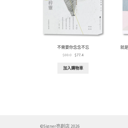
不需要你念念不忘
就
$
88.0
$
77.4
加入購物車
©Signer亮創店 2026