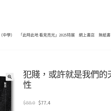
（中學）
「此時此地 看見亮光」2025特展
網上書店
無紙書
犯賤，或許就是我們的
性
🔍
$
88.0
$
77.4