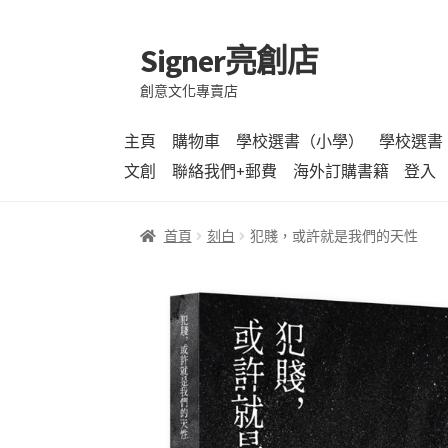
Signer亮創店
跳
跳
至
至
創意文化專賣店
導
主
覽
要
主頁
購物車
學校選書（小學）
學校選書
列
內
文創
聯絡我們+郵費
海外訂購書籍
登入
容
首頁
刻白
犯賤，或許就是我們的天性