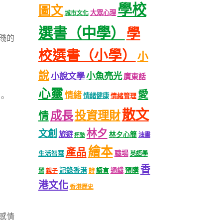
學校
圖文
大眾心理
城市文化
選書（中學）
學
賤的
校選書（小學）
小
說
小魚亮光
小說文學
廣東話
心靈
愛
情緒
情緒健康
情緒管理
。
散文
成長
投資理財
情
林夕
文創
旅遊
林夕心簡
油畫
杯墊
繪本
產品
職場
生活智慧
英語學
香
記錄香港
語言
通識
預購
習
親子
詩
港文化
香港歷史
感情