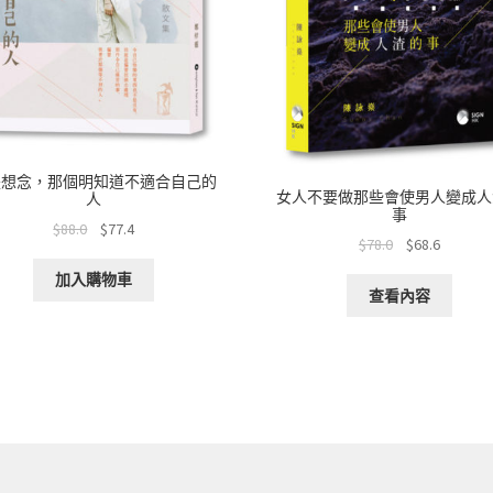
是想念，那個明知道不適合自己的
女人不要做那些會使男人變成人
人
事
$
88.0
$
77.4
$
78.0
$
68.6
加入購物車
查看內容