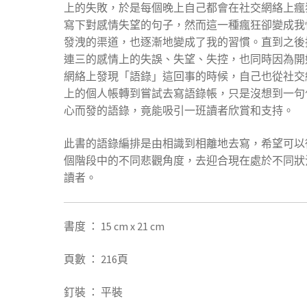
上的失敗，於是每個晚上自己都會在社交網絡上瘋
寫下對感情失望的句子，然而這一種瘋狂卻變成我
發洩的渠道，也逐漸地變成了我的習慣。直到之後
連三的感情上的失誤、失望、失控，也同時因為開
網絡上發現「語錄」這回事的時候，自己也從社交
上的個人帳轉到嘗試去寫語錄帳，只是沒想到一句
心而發的語錄，竟能吸引一班讀者欣賞和支持。
此書的語錄編排是由相識到相離地去寫，希望可以
個階段中的不同悲觀角度，去迎合現在處於不同狀
讀者。
書度
：
15 cm x 21 cm
頁數 ：
216
頁
釘裝 ： 平裝