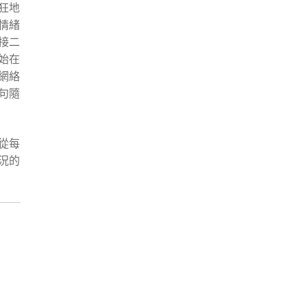
狂地
情緒
接二
始在
網絡
句隨
從每
況的