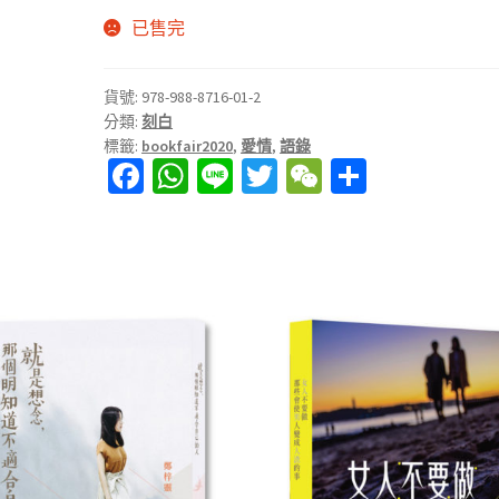
已售完
貨號:
978-988-8716-01-2
分類:
刻白
標籤:
bookfair2020
,
愛情
,
語錄
Fa
W
Li
T
W
分
ce
h
n
wi
e
享
b
at
e
tt
C
o
sA
er
h
o
p
at
k
p