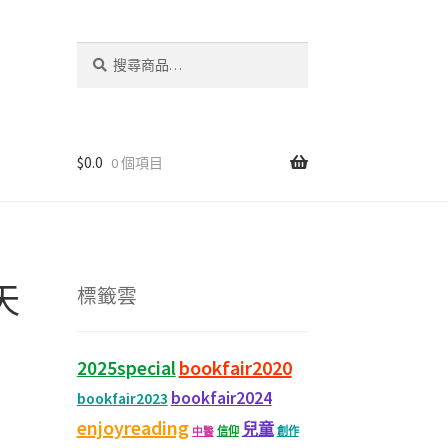
搜
尋
關
鍵
字:
$
0.0
0 個項目
天
標籤雲
bookfair2020
2025special
bookfair2024
bookfair2023
enjoyreading
兒童
信仰
創作
中醫