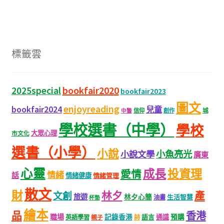
標籤雲
bookfair2020
2025special
bookfair2023
圖文
enjoyreading
bookfair2024
兒童
城
信仰
創作
中醫
學校選書（中學）
學校
大眾心理
市文化
選書（小學）
小說
小魚亮光
小說文學
廣東
心靈
成長
投資理
愛情
情緒
話
情緒健康
情緒管理
散文
財
林夕
產
文創
旅遊
林夕心簡
生活智慧
油畫
杯墊
繪本
品
香港
職場
記錄香港
語言
通識
預購
英語學習
親子
詩