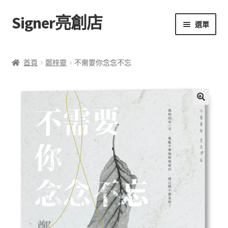
Signer亮創店
跳
跳
選單
至
至
導
主
主頁
覽
要
首頁
鄭梓靈
不需要你念念不忘
列
內
購物車
容
學校選書（小學）
🔍
學校選書（中學）
「此時此地 看見亮光」2025特展
網上書店
無紙書