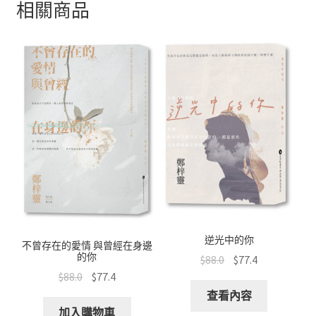
b
at
e
tt
C
相關商品
o
sA
er
h
o
p
at
k
p
逆光中的你
不曾存在的愛情 與曾經在身邊
的你
$
88.0
$
77.4
$
88.0
$
77.4
查看內容
加入購物車