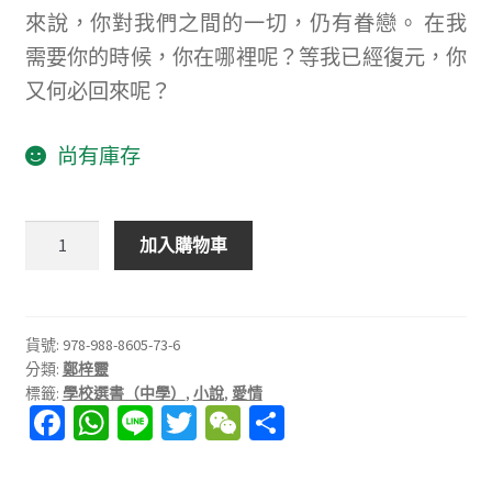
來說，你對我們之間的一切，仍有眷戀。 在我
需要你的時候，你在哪裡呢？等我已經復元，你
又何必回來呢？
尚有庫存
不
加入購物車
需
要
你
念
貨號:
978-988-8605-73-6
分類:
鄭梓靈
念
標籤:
學校選書（中學）
,
小說
,
愛情
不
Fa
W
Li
T
W
分
忘
ce
h
n
wi
e
享
數
量