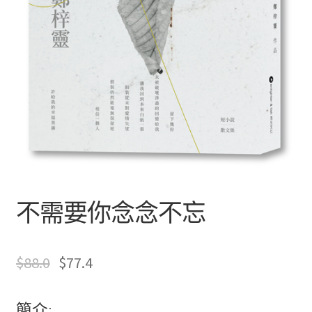
文創
聯絡我們+郵費
海外訂購書籍
登入
不需要你念念不忘
$
88.0
$
77.4
簡介: