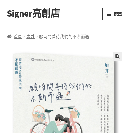
Signer亮創店
跳
跳
選單
至
至
導
主
主頁
覽
要
首頁
崩井
願時間善待我們的不期而遇
列
內
購物車
容
學校選書（小學）
額
🔍
外
學校選書（中學）
資
訊
「此時此地 看見亮光」2025特展
評
網上書店
價
(
0
無紙書
)