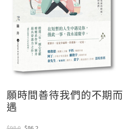
文創
聯絡我們+郵費
海外訂購書籍
登入
願時間善待我們的不期而
遇
$
98.0
$
86.2