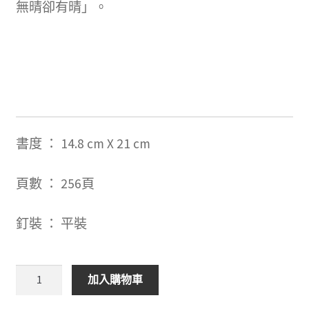
無晴卻有晴」。
書度
：
14.8 cm X 21 cm
頁數 ：
256
頁
釘裝 ： 平裝
願
加入購物車
時
間