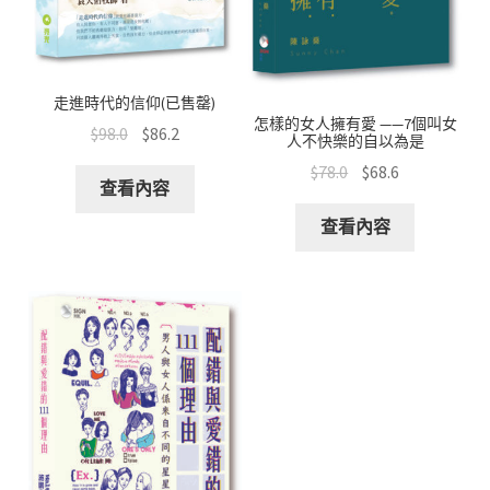
走進時代的信仰(已售罄)
怎樣的女人擁有愛 ——7個叫女
$
98.0
$
86.2
人不快樂的自以為是
$
78.0
$
68.6
查看內容
查看內容