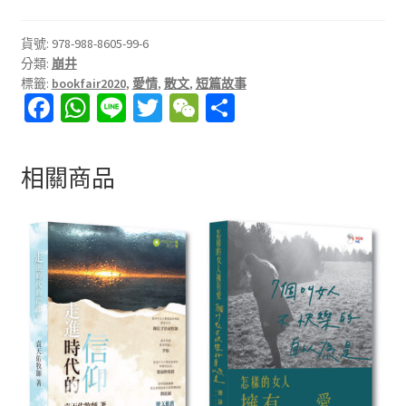
善
待
貨號:
978-988-8605-99-6
分類:
崩井
我
標籤:
bookfair2020
,
愛情
,
散文
,
短篇故事
們
Fa
W
Li
T
W
分
的
ce
h
n
wi
e
享
不
期
b
at
e
tt
C
相關商品
而
o
sA
er
h
遇
o
p
at
數
k
p
量