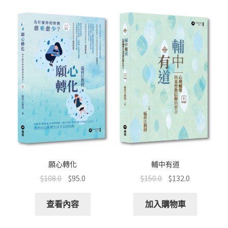
o
p
at
k
p
願心轉化
輔中有道
$
108.0
$
95.0
$
150.0
$
132.0
查看內容
加入購物車