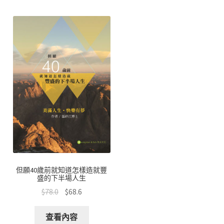
但願40歲前就知道怎樣造就豐
盛的下半場人生
$
78.0
$
68.6
查看內容