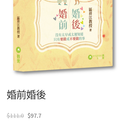
文創
聯絡我們+郵費
海外訂購書籍
登入
婚前婚後
$
111.0
$
97.7