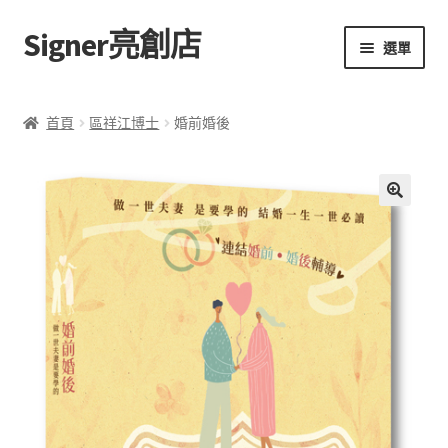
Signer亮創店
跳
跳
選單
至
至
導
主
主頁
覽
要
首頁
區祥江博士
婚前婚後
列
內
購物車
容
學校選書（小學）
額
🔍
外
學校選書（中學）
資
訊
「此時此地 看見亮光」2025特展
評
網上書店
價
(
0
無紙書
)