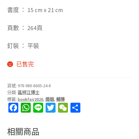
書度
：
15 cm x 21 cm
頁數 ：
264
頁
釘裝 ： 平裝
已售完
貨號:
978-988-8605-24-8
分類:
區祥江博士
標籤:
bookfair2020
,
婚姻
,
輔導
Fa
W
Li
T
W
分
ce
h
n
wi
e
享
b
at
e
tt
C
相關商品
o
sA
er
h