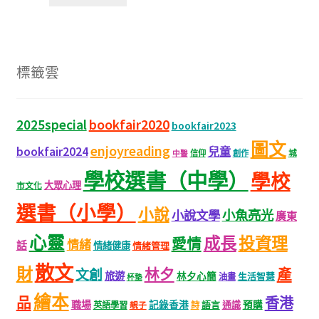
標籤雲
bookfair2020
2025special
bookfair2023
圖文
enjoyreading
bookfair2024
兒童
城
信仰
創作
中醫
學校選書（中學）
學校
大眾心理
市文化
選書（小學）
小說
小魚亮光
小說文學
廣東
心靈
成長
投資理
愛情
情緒
話
情緒健康
情緒管理
散文
財
林夕
產
文創
旅遊
林夕心簡
生活智慧
油畫
杯墊
繪本
品
香港
職場
記錄香港
語言
通識
預購
英語學習
親子
詩