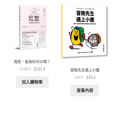
o
p
at
k
p
寬恕，是真的可以嗎？
$
138.0
$
121.4
冒險先生遇上小塵
$
40.0
$
35.2
加入購物車
查看內容