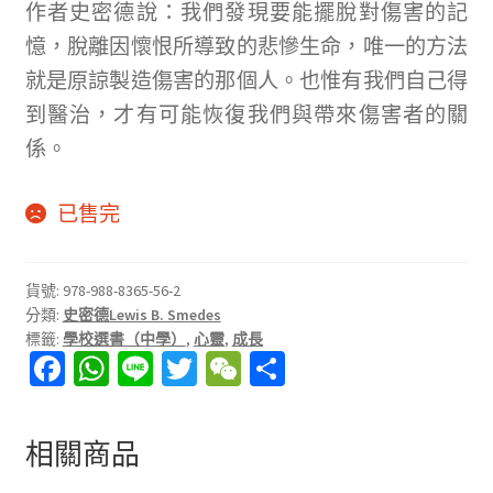
作者史密德說：我們發現要能擺脫對傷害的記
憶，脫離因懷恨所導致的悲慘生命，唯一的方法
就是原諒製造傷害的那個人。也惟有我們自己得
到醫治，才有可能恢復我們與帶來傷害者的關
係。
已售完
貨號:
978-988-8365-56-2
分類:
史密德Lewis B. Smedes
標籤:
學校選書（中學）
,
心靈
,
成長
Fa
W
Li
T
W
分
ce
h
n
wi
e
享
b
at
e
tt
C
相關商品
o
sA
er
h