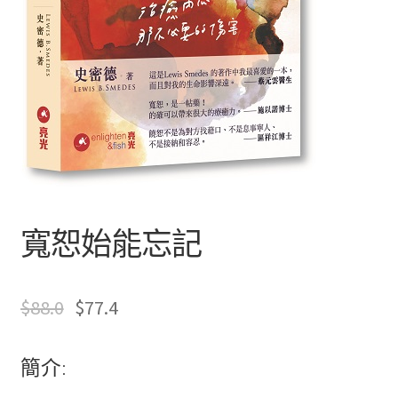
文創
聯絡我們+郵費
海外訂購書籍
登入
寬恕始能忘記
$
88.0
$
77.4
簡介: