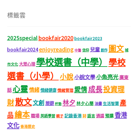
標籤雲
bookfair2020
2025special
bookfair2023
圖文
enjoyreading
bookfair2024
兒童
城
信仰
創作
中醫
學校選書（中學）
學校
大眾心理
市文化
選書（小學）
小說
小魚亮光
小說文學
廣東
心靈
成長
投資理
愛情
情緒
話
情緒健康
情緒管理
散文
財
林夕
產
文創
旅遊
林夕心簡
生活智慧
油畫
杯墊
繪本
品
香港
職場
記錄香港
語言
通識
預購
英語學習
親子
詩
文化
香港歷史