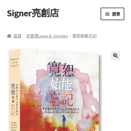
Signer亮創店
跳
跳
選單
至
至
導
主
主頁
覽
要
首頁
史密德Lewis B. Smedes
寬恕始能忘記
列
內
購物車
容
學校選書（小學）
額
🔍
外
學校選書（中學）
資
訊
「此時此地 看見亮光」2025特展
評
網上書店
價
(
0
無紙書
)