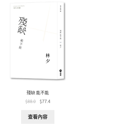
殘缺 能不能
$
88.0
$
77.4
查看內容