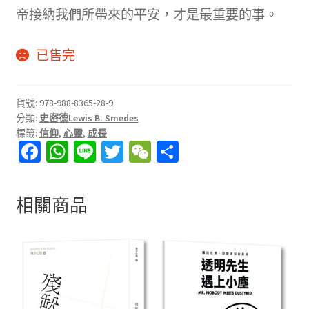
帝接納我們所帶來的平安，才是最重要的事。
已售完
貨號:
978-988-8365-28-9
分類:
史密德Lewis B. Smedes
標籤:
信仰
,
心靈
,
成長
Fa
W
Li
T
W
分
ce
h
n
wi
e
享
b
at
e
tt
C
相關商品
o
sA
er
h
o
p
at
k
p