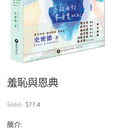
文創
聯絡我們+郵費
海外訂購書籍
登入
羞恥與恩典
$
88.0
$
77.4
簡介: