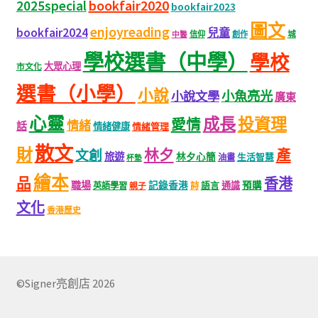
bookfair2020
2025special
bookfair2023
圖文
enjoyreading
bookfair2024
兒童
城
信仰
創作
中醫
學校選書（中學）
學校
大眾心理
市文化
選書（小學）
小說
小魚亮光
小說文學
廣東
心靈
成長
投資理
愛情
情緒
話
情緒健康
情緒管理
散文
財
林夕
產
文創
旅遊
林夕心簡
生活智慧
油畫
杯墊
繪本
品
香港
職場
記錄香港
語言
通識
預購
英語學習
親子
詩
文化
香港歷史
©Signer亮創店 2026