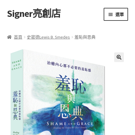
Signer亮創店
跳
跳
選單
至
至
導
主
主頁
覽
要
首頁
史密德Lewis B. Smedes
羞恥與恩典
列
內
購物車
容
學校選書（小學）
額
🔍
外
學校選書（中學）
資
訊
「此時此地 看見亮光」2025特展
評
網上書店
價
(
0
無紙書
)