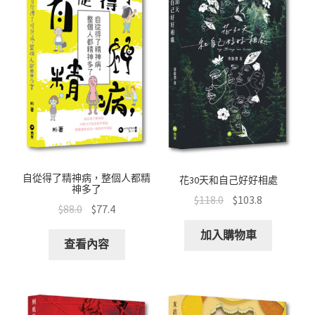
自從得了精神病，整個人都精
花30天和自己好好相處
神多了
$
118.0
$
103.8
$
88.0
$
77.4
加入購物車
查看內容