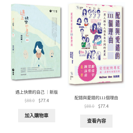
遇上快樂的自己 ｜新版
配錯與愛錯的111個理由
$
88.0
$
77.4
$
88.0
$
77.4
加入購物車
查看內容