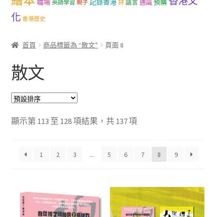
繪本
香港文
職場
記錄香港
語言
通識
預購
英語學習
親子
詩
文創
化
香港歷史
聯絡我們+郵費
首頁
商品標籤為 “散文”
頁面 8
海外訂購書籍
散文
登入
顯示第 113 至 128 項結果，共 137 項
1
2
3
...
5
6
7
8
9