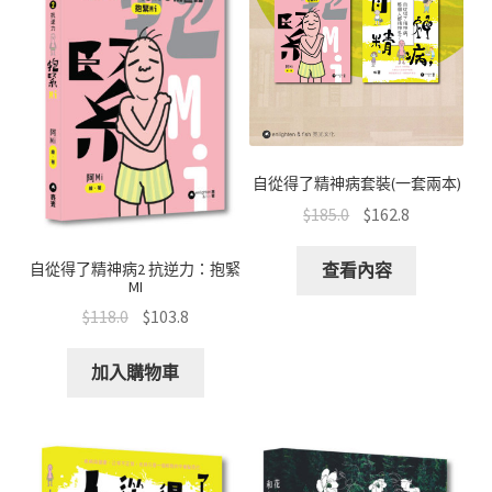
自從得了精神病套裝(一套兩本)
$
185.0
$
162.8
自從得了精神病2 抗逆力：抱緊
查看內容
MI
$
118.0
$
103.8
加入購物車