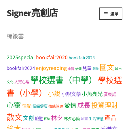
Signer亮創店
跳
跳
選單
至
至
導
主
主頁
覽
要
標籤雲
列
內
購物車
容
bookfair2020
2025special
bookfair2023
學校選書（小學）
圖文
enjoyreading
bookfair2024
兒童
城市
信仰
創作
中醫
學校選書（中學）
學校選書（中學）
學校選
大眾心理
文化
「此時此地 看見亮光」2025特展
書（小學）
小說
小魚亮光
小說文學
廣東話
心靈
網上書店
成長
投資理財
愛情
情緒
情緒健康
情緒管理
散文
林夕
產品
文創
旅遊
無紙書
林夕心簡
生活智慧
油畫
杯墊