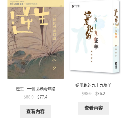
逆風跑的九十九隻羊
逆生—一個世界兩條路
$
98.0
$
86.2
$
88.0
$
77.4
查看內容
查看內容