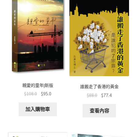
親愛的童年|新版
誰搬走了香港的黃金
$
108.0
$
95.0
$
88.0
$
77.4
加入購物車
查看內容