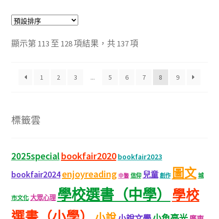
顯示第 113 至 128 項結果，共 137 項
1
2
3
...
5
6
7
8
9
標籤雲
bookfair2020
2025special
bookfair2023
圖文
enjoyreading
bookfair2024
兒童
城
信仰
創作
中醫
學校選書（中學）
學校
大眾心理
市文化
選書（小學）
小說
小魚亮光
小說文學
廣東