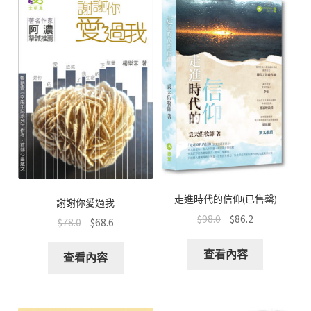
走進時代的信仰(已售罄)
謝謝你愛過我
$
98.0
$
86.2
$
78.0
$
68.6
查看內容
查看內容