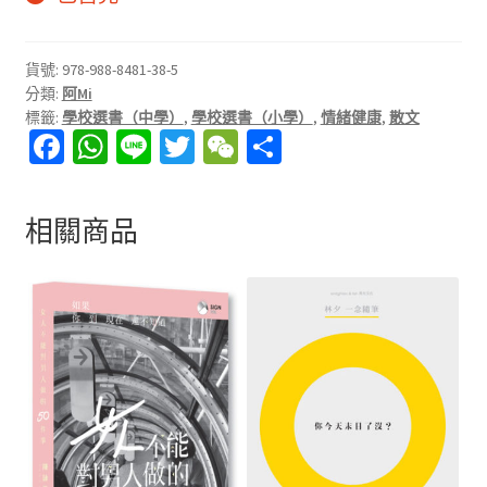
貨號:
978-988-8481-38-5
分類:
阿Mi
標籤:
學校選書（中學）
,
學校選書（小學）
,
情緒健康
,
散文
Fa
W
Li
T
W
分
ce
h
n
wi
e
享
b
at
e
tt
C
相關商品
o
sA
er
h
o
p
at
k
p