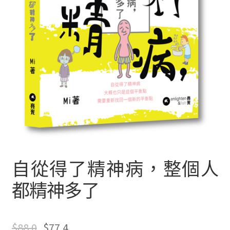
文創
聯絡我們+郵費
海外訂購書籍
登入
自從得了精神病，整個人
都精神多了
$
88.0
$
77.4