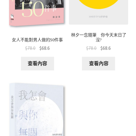
林夕一念隨筆 你今天末日了
沒?
女人不能對男人做的50件事
$
78.0
$
68.6
$
78.0
$
68.6
查看內容
查看內容