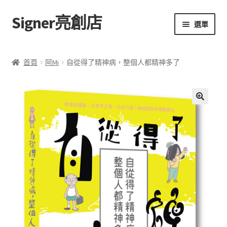
Signer亮創店
跳
跳
選單
至
至
導
主
主頁
覽
要
首頁
阿Mi
自從得了精神病，整個人都精神多了
列
內
購物車
容
學校選書（小學）
🔍
學校選書（中學）
「此時此地 看見亮光」2025特展
網上書店
無紙書