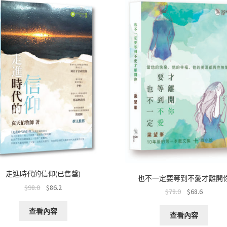
o
p
at
k
p
走進時代的信仰(已售罄)
也不一定要等到不愛才離開
$
98.0
$
86.2
$
78.0
$
68.6
查看內容
查看內容