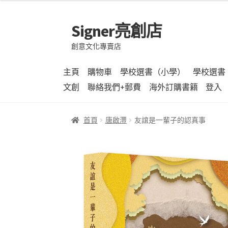
Signer亮創店
跳
跳
至
至
創意文化專賣店
導
主
覽
要
主頁
購物車
學校選書（小學）
學校選書
列
內
文創
聯絡我們+郵費
海外訂購書籍
登入
容
首頁
唐啟灃
友誼是一輩子的認真事