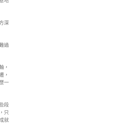
意地
方深
難過
軸，
遷，
歷一
些段
，只
成就