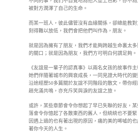
不同的事，我們不自覺地為他人塗上色彩，亦不為
被對方潤澤了自己的生命。
而某一班人，彼此儘管沒有血緣關係，卻總能教對
刻得難以放低，我們會把他們叫作為，朋友。
就是因為擁有了朋友，我們才能夠跨越生命裏太多
的關口；就是因為朋友，我們方可明白何謂足夠。
《友誼是一輩子的認真事》以兩名女孩的故事作主
她們伴隨著城市的興衰成長，一同見證大時代的變
沿途經歷50多篇關於友誼不同階段的散文，帶你經
趟充滿共鳴，亦充斥笑與淚的友誼之旅。
或許，某些章節會令你想起了早已失聯的好友，某
落會令你憶起了各散東西的舊人，但統統也不要緊
因遇上過的也有著出現的原因，痛的美的唏噓的也
著你今天的人生。