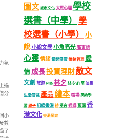
學校
圖文
大眾心理
城市文化
選書（中學）
學
校選書（小學）
小
說
小魚亮光
小說文學
廣東話
心靈
愛
情緒
情緒健康
情緒管理
力氣
散文
成長
投資理財
情
林夕
文創
旅遊
林夕心簡
油畫
杯墊
遇上過
繪本
億分
產品
職場
生活智慧
英語學
香
記錄香港
語言
通識
預購
習
親子
詩
港文化
個小
香港歷史
及數
過了