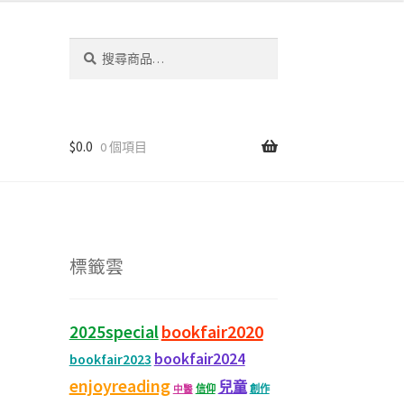
搜
尋
關
鍵
字:
$
0.0
0 個項目
標籤雲
bookfair2020
2025special
bookfair2024
bookfair2023
enjoyreading
兒童
信仰
創作
中醫