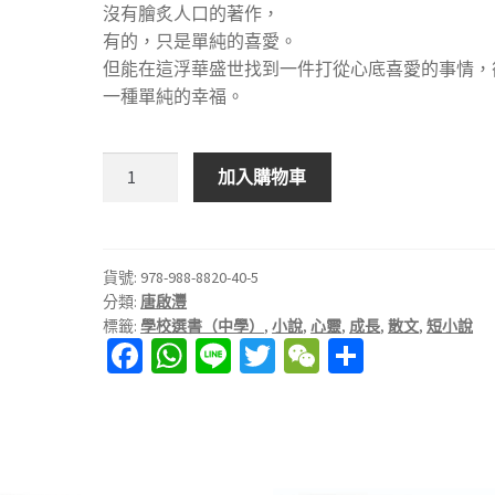
沒有膾炙人口的著作，
有的，只是單純的喜愛。
但能在這浮華盛世找到一件打從心底喜愛的事情，
一種單純的幸福。
友
加入購物車
誼
是
一
輩
貨號:
978-988-8820-40-5
分類:
唐啟灃
子
標籤:
學校選書（中學）
,
小說
,
心靈
,
成長
,
散文
,
短小說
的
Fa
W
Li
T
W
分
認
ce
h
n
wi
e
享
真
事
b
at
e
tt
C
數
o
sA
er
h
量