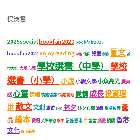
標籤雲
bookfair2020
2025special
bookfair2023
圖文
enjoyreading
bookfair2024
兒童
城
信仰
創作
中醫
學校選書（中學）
學校
大眾心理
市文化
選書（小學）
小說
小魚亮光
小說文學
廣東
心靈
成長
投資理
愛情
情緒
話
情緒健康
情緒管理
散文
財
林夕
產
文創
旅遊
林夕心簡
生活智慧
油畫
杯墊
繪本
品
香港
職場
記錄香港
語言
通識
預購
英語學習
親子
詩
文化
香港歷史