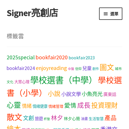
Signer亮創店
跳
跳
選單
至
至
導
主
主頁
覽
要
標籤雲
列
內
購物車
容
bookfair2020
2025special
bookfair2023
學校選書（小學）
圖文
enjoyreading
bookfair2024
兒童
城市
信仰
創作
中醫
學校選書（中學）
學校選書（中學）
學校選
大眾心理
文化
「此時此地 看見亮光」2025特展
書（小學）
小說
小魚亮光
小說文學
廣東話
心靈
網上書店
成長
投資理財
愛情
情緒
情緒健康
情緒管理
散文
林夕
產品
文創
旅遊
無紙書
林夕心簡
生活智慧
油畫
杯墊