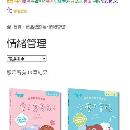
繪本
香港文
職場
記錄香港
語言
通識
預購
英語學習
親子
詩
文創
化
香港歷史
聯絡我們+郵費
首頁
商品標籤為 “情緒管理”
海外訂購書籍
情緒管理
登入
顯示所有 13 筆結果