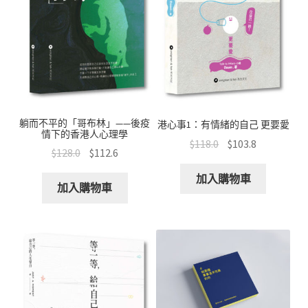
躺而不平的「哥布林」——後疫
港心事1：有情緒的自己 更要愛
情下的香港人心理學
$
118.0
$
103.8
$
128.0
$
112.6
加入購物車
加入購物車