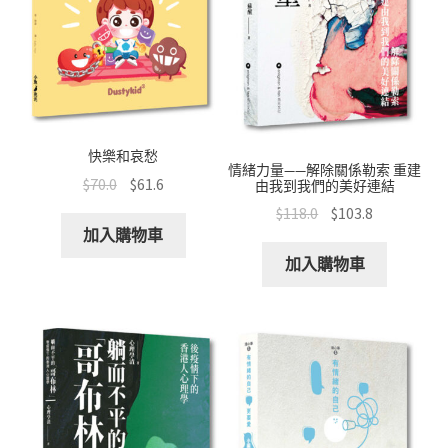
快樂和哀愁
情緒力量——解除關係勒索 重建
$
70.0
$
61.6
由我到我們的美好連結
$
118.0
$
103.8
加入購物車
加入購物車