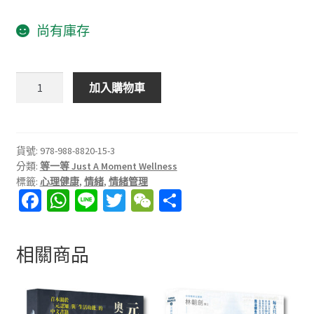
尚有庫存
等
加入購物車
一
等，
給
自
貨號:
978-988-8820-15-3
分類:
等一等 Just A Moment Wellness
己
標籤:
心理健康
,
情緒
,
情緒管理
的
Fa
W
Li
T
W
分
人
ce
h
n
wi
e
享
生
留
b
at
e
tt
C
相關商品
白
o
sA
er
h
數
o
p
at
量
k
p