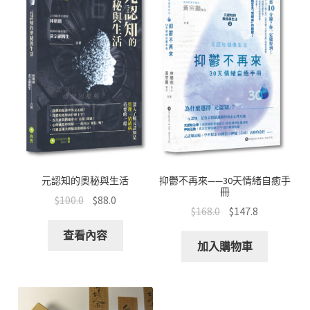
元認知的奧秘與生活
抑鬱不再來——30天情緒自癒手
冊
$
100.0
$
88.0
$
168.0
$
147.8
查看內容
加入購物車