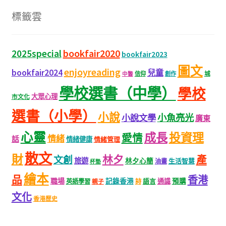
標籤雲
bookfair2020
2025special
bookfair2023
圖文
enjoyreading
bookfair2024
兒童
城
信仰
創作
中醫
學校選書（中學）
學校
大眾心理
市文化
選書（小學）
小說
小魚亮光
小說文學
廣東
心靈
成長
投資理
愛情
情緒
話
情緒健康
情緒管理
散文
財
林夕
產
文創
旅遊
林夕心簡
生活智慧
油畫
杯墊
繪本
品
香港
職場
記錄香港
語言
通識
預購
英語學習
親子
詩
文化
香港歷史