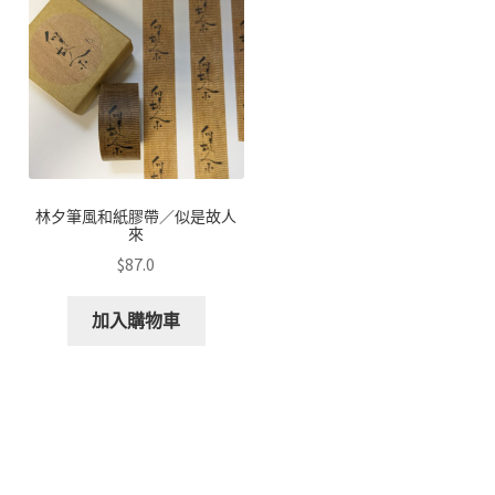
林夕筆風和紙膠帶／似是故人
來
$
87.0
加入購物車