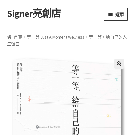
Signer亮創店
跳
跳
選單
至
至
導
主
主頁
覽
要
首頁
等一等 Just A Moment Wellness
等一等，給自己的人
列
內
生留白
購物車
容
學校選書（小學）
🔍
學校選書（中學）
「此時此地 看見亮光」2025特展
網上書店
無紙書