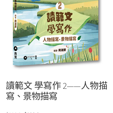
文創
聯絡我們+郵費
海外訂購書籍
登入
讀範文 學寫作 2——人物描
寫、景物描寫
只
有
註