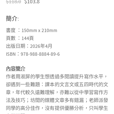
$
118.0
$
103.8
冊
並
簡介:
且
購
書度 ：150mm x 210mm
買
頁數 ：144頁
過
出版日期：2026年4月
商
ISBN：978-988-8884-89-6
品
內容簡介
的
作者周淑屏的學生想透過多閱讀提升寫作水平，
顧
卻遇到一些難題：課本的文言文或五四時代的文
客
章，年代較久遠難理解，亦難以從中學習寫作方
才
法及技巧；坊間的媒體文章多有錯漏；老師派發
能
同學的高分佳作，沒有提供優勝分析，只叫學生
撰