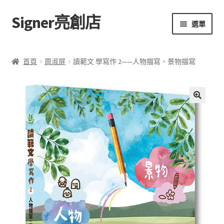
Signer亮創店
跳
跳
選單
至
至
導
主
主頁
覽
要
首頁
周淑屏
讀範文 學寫作 2——人物描寫、景物描寫
列
內
購物車
容
學校選書（小學）
評
🔍
價
學校選書（中學）
(
0
)
「此時此地 看見亮光」2025特展
網上書店
無紙書