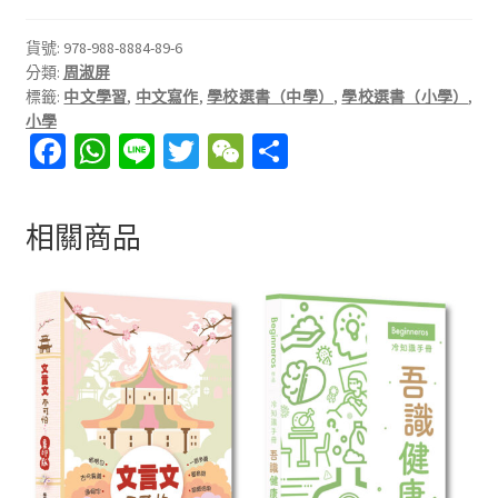
學
寫
貨號:
978-988-8884-89-6
分類:
周淑屏
作
標籤:
中文學習
,
中文寫作
,
學校選書（中學）
,
學校選書（小學）
,
2
小學
——
Fa
W
Li
T
W
分
人
ce
h
n
wi
e
享
物
b
at
e
tt
C
描
相關商品
寫、
o
sA
er
h
景
o
p
at
物
k
p
描
寫
數
量