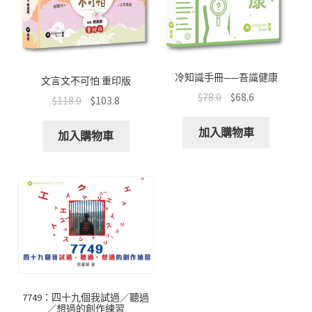
冷知識手冊——吾識健康
文言文不可怕 重印版
$
78.0
$
68.6
$
118.0
$
103.8
加入購物車
加入購物車
7749：四十九個我試過／聽過
／想過的創作練習