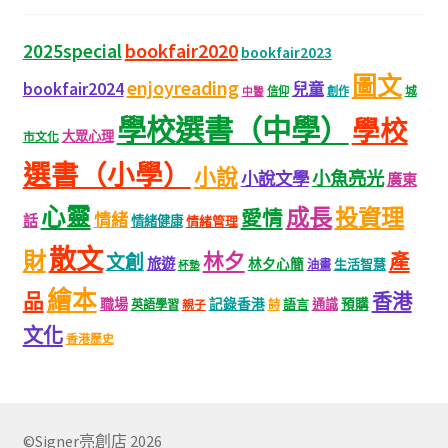
bookfair2020
2025special
bookfair2023
圖文
enjoyreading
bookfair2024
兒童
城
信仰
創作
中醫
學校選書（中學）
學校
大眾心理
市文化
選書（小學）
小說
小魚亮光
小說文學
廣東
心靈
成長
投資理
愛情
情緒
話
情緒健康
情緒管理
散文
財
林夕
產
文創
旅遊
林夕心簡
生活智慧
油畫
杯墊
繪本
品
香港
職場
記錄香港
語言
通識
預購
英語學習
親子
詩
文化
香港歷史
©Signer亮創店 2026