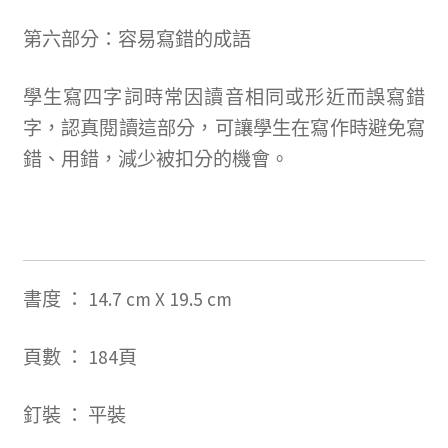
第六部分：容易寫錯的成語
學生寫四字詞時常因讀音相同或形近而誤寫錯
字，認真閱讀這部分，可讓學生在寫作時避免寫
錯、用錯，減少被扣分的機會。
書度
：
14.7 cm X 19.5 cm
頁數 ：
184
頁
釘裝 ： 平裝