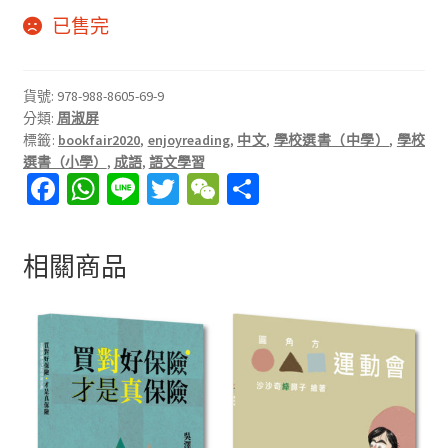
已售完
貨號:
978-988-8605-69-9
分類:
周淑屏
標籤:
bookfair2020
,
enjoyreading
,
中文
,
學校選書（中學）
,
學校
選書（小學）
,
成語
,
語文學習
Fa
W
Li
T
W
分
ce
h
n
wi
e
享
b
at
e
tt
C
相關商品
o
sA
er
h
o
p
at
k
p