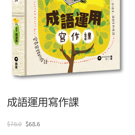
文創
聯絡我們+郵費
海外訂購書籍
登入
成語運用寫作課
$
78.0
$
68.6