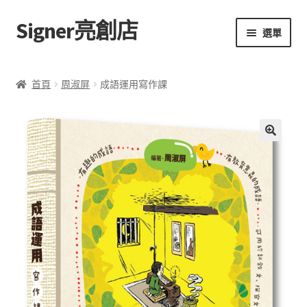
Signer亮創店
跳
跳
選單
至
至
導
主
主頁
覽
要
首頁
周淑屏
成語運用寫作課
列
內
購物車
容
學校選書（小學）
額
🔍
外
學校選書（中學）
資
訊
「此時此地 看見亮光」2025特展
評
網上書店
價
(
0
無紙書
)