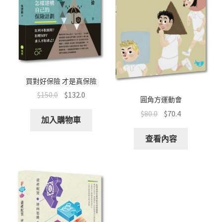
買對好保險 才是真保險
$
150.0
$
132.0
圓角方運動會
$
80.0
$
70.4
加入購物車
查看內容