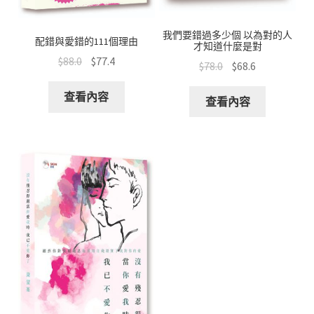
我們要錯過多少個 以為對的人
配錯與愛錯的111個理由
才知道什麼是對
$
88.0
$
77.4
$
78.0
$
68.6
查看內容
查看內容