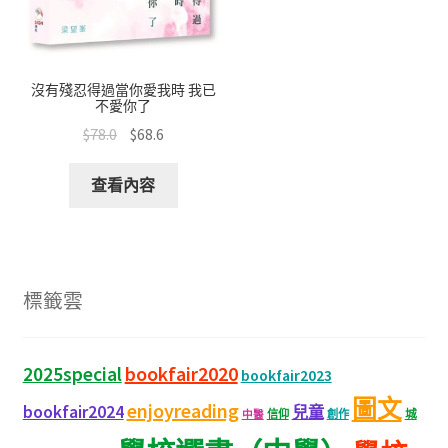
沒有殘忍得過當你愛我時 我已
不愛你了
$
78.0
$
68.6
查看內容
標籤雲
bookfair2020
2025special
bookfair2023
圖文
enjoyreading
bookfair2024
兒童
城
信仰
創作
中醫