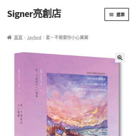
Signer亮創店
跳
跳
選單
至
至
導
主
主頁
覽
要
首頁
Jayford
愛，不需要你小心翼翼
列
內
購物車
容
學校選書（小學）
額
🔍
外
學校選書（中學）
資
訊
「此時此地 看見亮光」2025特展
評
網上書店
價
(
0
無紙書
)