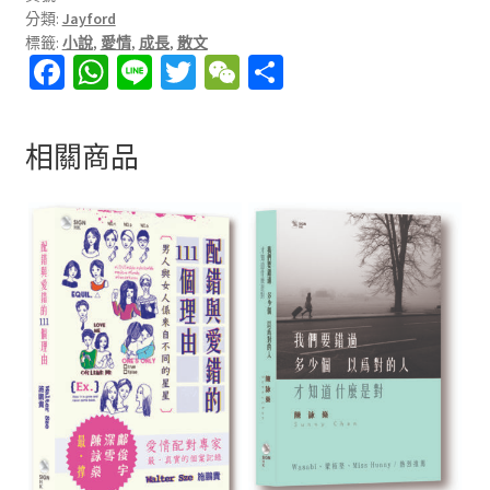
分類:
Jayford
小
標籤:
小說
,
愛情
,
成長
,
散文
心
Fa
W
Li
T
W
分
翼
ce
h
n
wi
e
享
翼
數
b
at
e
tt
C
相關商品
量
o
sA
er
h
o
p
at
k
p