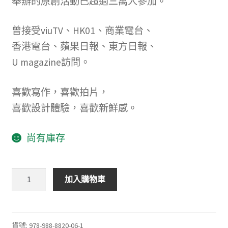
舉辦的原創活動已超過三萬人參加。
曾接受viuTV、HK01、商業電台、
香港電台、蘋果日報、東方日報、
U magazine訪問。
喜歡寫作，喜歡拍片，
喜歡設計體驗，喜歡新鮮感。
尚有庫存
愛，
加入購物車
不
需
要
你
貨號:
978-988-8820-06-1