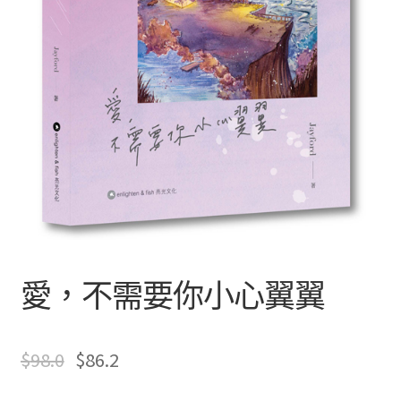
文創
聯絡我們+郵費
海外訂購書籍
登入
愛，不需要你小心翼翼
$
98.0
$
86.2