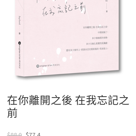
文創
聯絡我們+郵費
海外訂購書籍
登入
在你離開之後 在我忘記之
前
$
88.0
$
77.4