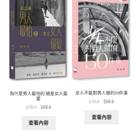
k
p
量
女人不能對男人做的50件事
為什麼男人最怕的 總是女人最
愛
$
78.0
$
68.6
$
78.0
$
68.6
查看內容
查看內容