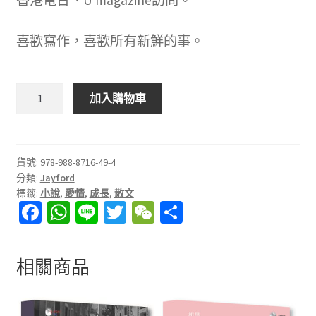
香港電台、U magazine訪問。
喜歡寫作，喜歡所有新鮮的事。
在
加入購物車
你
離
開
之
貨號:
978-988-8716-49-4
分類:
Jayford
後
標籤:
小說
,
愛情
,
成長
,
散文
在
Fa
W
Li
T
W
分
我
ce
h
n
wi
e
享
忘
記
b
at
e
tt
C
相關商品
之
o
sA
er
h
前
o
p
at
數