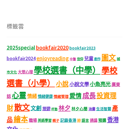
標籤雲
bookfair2020
2025special
bookfair2023
圖文
enjoyreading
bookfair2024
兒童
城
信仰
創作
中醫
學校選書（中學）
學校
大眾心理
市文化
選書（小學）
小說
小魚亮光
小說文學
廣東
心靈
成長
投資理
愛情
情緒
話
情緒健康
情緒管理
散文
財
林夕
產
文創
旅遊
林夕心簡
生活智慧
油畫
杯墊
繪本
品
香港
職場
記錄香港
語言
通識
預購
英語學習
親子
詩