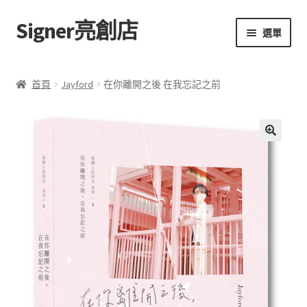
Signer亮創店
跳
跳
選單
至
至
導
主
主頁
覽
要
首頁
Jayford
在你離開之後 在我忘記之前
列
內
購物車
容
學校選書（小學）
額
🔍
外
學校選書（中學）
資
訊
「此時此地 看見亮光」2025特展
評
網上書店
價
(
0
無紙書
)