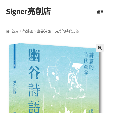
Signer亮創店
跳
跳
選單
至
至
導
主
主頁
覽
要
首頁
蔡錦圖
幽谷詩語：詩篇的時代意義
列
內
購物車
容
學校選書（小學）
額
🔍
外
學校選書（中學）
資
訊
「此時此地 看見亮光」2025特展
評
網上書店
價
(
0
無紙書
)