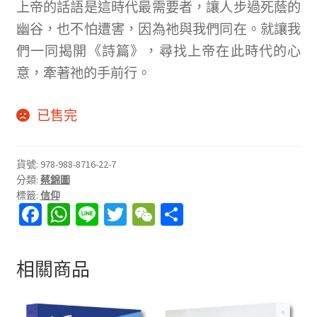
上帝的話語是這時代最需要者，讓人步過死蔭的
幽谷，也不怕遭害，因為祂與我們同在。就讓我
們一同揭開《詩篇》，尋找上帝在此時代的心
意，牽著祂的手前行。
已售完
貨號:
978-988-8716-22-7
分類:
蔡錦圖
標籤:
信仰
Fa
W
Li
T
W
分
ce
h
n
wi
e
享
b
at
e
tt
C
相關商品
o
sA
er
h
o
p
at