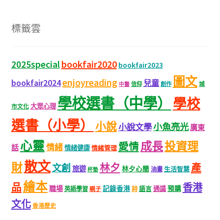
標籤雲
bookfair2020
2025special
bookfair2023
圖文
enjoyreading
bookfair2024
兒童
城
信仰
創作
中醫
學校選書（中學）
學校
大眾心理
市文化
選書（小學）
小說
小魚亮光
小說文學
廣東
心靈
成長
投資理
愛情
情緒
話
情緒健康
情緒管理
散文
財
林夕
產
文創
旅遊
林夕心簡
生活智慧
油畫
杯墊
繪本
品
香港
職場
記錄香港
語言
通識
預購
英語學習
親子
詩
文化
香港歷史