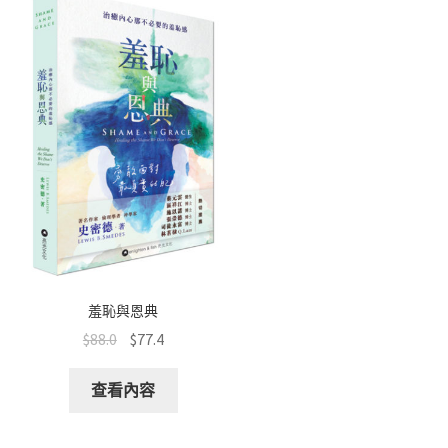
羞恥與恩典
$
88.0
$
77.4
查看內容