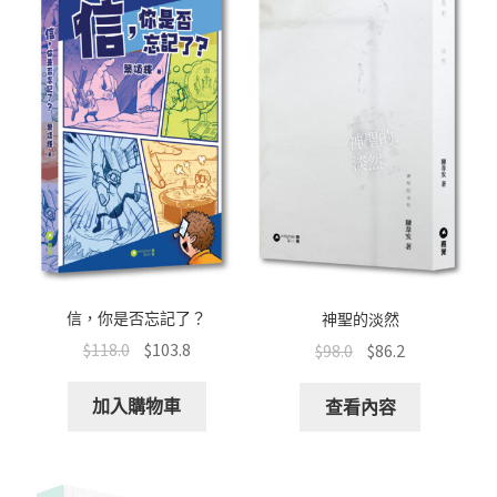
k
p
信，你是否忘記了？
神聖的淡然
$
118.0
$
103.8
$
98.0
$
86.2
加入購物車
查看內容