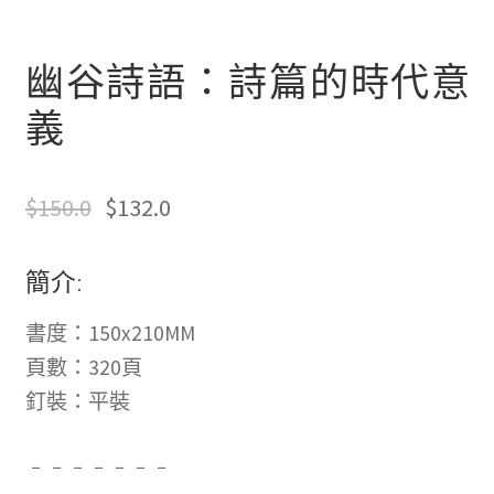
幽谷詩語：詩篇的時代意
義
$
150.0
$
132.0
簡介:
書度：150x210MM
頁數：320頁
釘裝：平裝
﹣﹣﹣﹣﹣﹣﹣