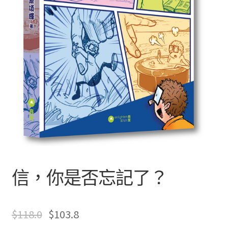
文創
聯絡我們+郵費
海外訂購書籍
登入
信，你是否忘記了？
只
有
$
118.0
$
103.8
註