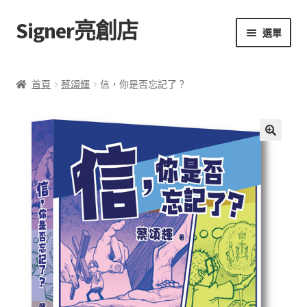
Signer亮創店
跳
跳
選單
至
至
導
主
主頁
覽
要
首頁
蔡頌輝
信，你是否忘記了？
列
內
購物車
容
學校選書（小學）
評
🔍
價
學校選書（中學）
(
0
)
「此時此地 看見亮光」2025特展
網上書店
無紙書