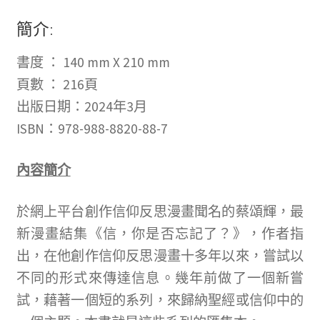
冊
簡介:
並
書度
：
140 mm X 210 mm
且
頁數 ：
216
頁
購
出版日期：2024年3月
買
ISBN：978-988-8820-88-7
過
商
內容簡介
品
的
於網上平台創作信仰反思漫畫聞名的蔡頌輝，最
顧
新漫畫結集《信，你是否忘記了？》，作者指
客
出，在他創作信仰反思漫畫十多年以來，嘗試以
才
不同的形式來傳達信息。幾年前做了一個新嘗
能
試，藉著一個短的系列，來歸納聖經或信仰中的
撰