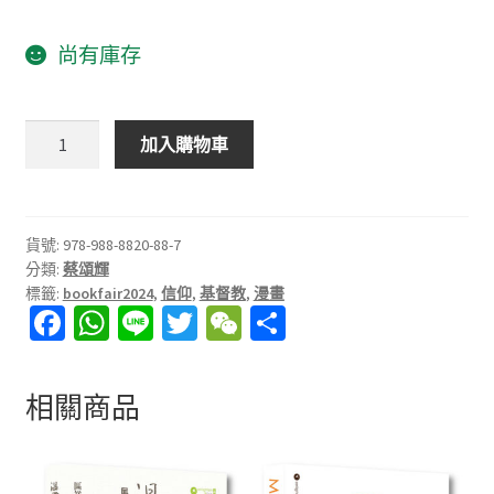
尚有庫存
信，
加入購物車
你
是
否
忘
貨號:
978-988-8820-88-7
分類:
蔡頌輝
記
標籤:
bookfair2024
,
信仰
,
基督教
,
漫畫
了？
Fa
W
Li
T
W
分
數
ce
h
n
wi
e
享
量
b
at
e
tt
C
相關商品
o
sA
er
h
o
p
at