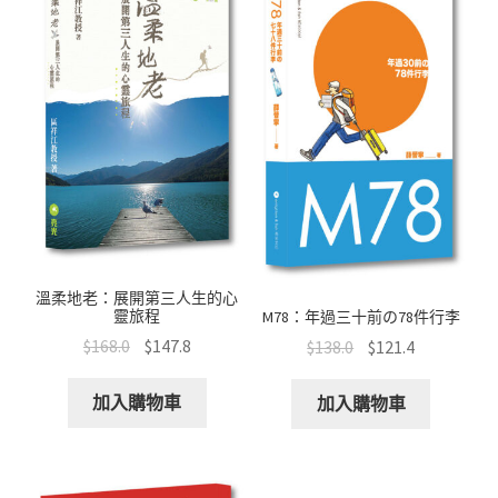
k
p
溫柔地老：展開第三人生的心
靈旅程
M78：年過三十前の78件行李
$
168.0
$
147.8
$
138.0
$
121.4
加入購物車
加入購物車