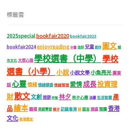
標籤雲
bookfair2020
2025special
bookfair2023
圖文
enjoyreading
bookfair2024
兒童
城
信仰
創作
中醫
學校選書（中學）
學校
大眾心理
市文化
選書（小學）
小說
小魚亮光
小說文學
廣東
心靈
成長
投資理
愛情
情緒
話
情緒健康
情緒管理
散文
財
林夕
產
文創
旅遊
林夕心簡
生活智慧
油畫
杯墊
繪本
品
香港
職場
記錄香港
語言
通識
預購
英語學習
親子
詩
文化
香港歷史