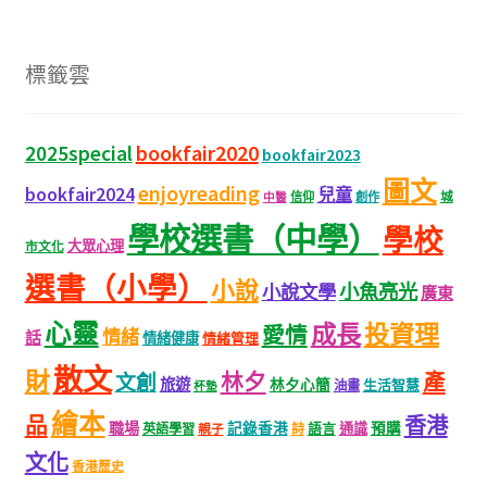
標籤雲
bookfair2020
2025special
bookfair2023
圖文
enjoyreading
bookfair2024
兒童
城
信仰
創作
中醫
學校選書（中學）
學校
大眾心理
市文化
選書（小學）
小說
小魚亮光
小說文學
廣東
心靈
成長
投資理
愛情
情緒
話
情緒健康
情緒管理
散文
財
林夕
產
文創
旅遊
林夕心簡
生活智慧
油畫
杯墊
繪本
品
香港
職場
記錄香港
語言
通識
預購
英語學習
親子
詩
文化
香港歷史