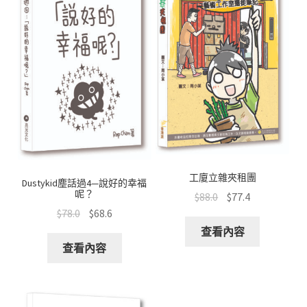
工廈立雜夾租團
Dustykid塵話過4—說好的幸福
呢？
$
88.0
$
77.4
$
78.0
$
68.6
查看內容
查看內容