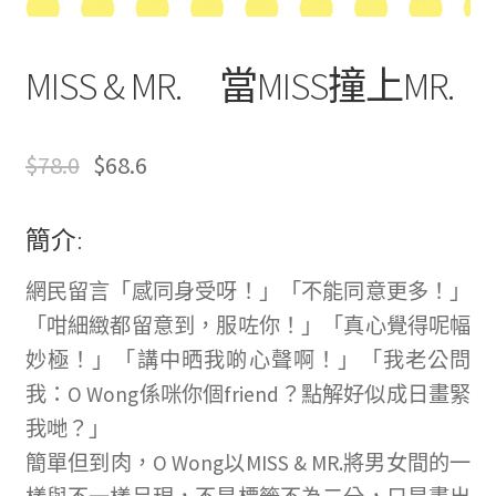
文創
MISS & MR. 當MISS撞上MR.
聯絡我們+郵費
海外訂購書籍
$
78.0
$
68.6
登入
簡介:
網民留言「感同身受呀！」「不能同意更多！」
「咁細緻都留意到，服咗你！」「真心覺得呢幅
妙極！」「講中晒我啲心聲啊！」「我老公問
我：O Wong係咪你個friend？點解好似成日畫緊
我哋？」
簡單但到肉，O Wong以MISS & MR.將男女間的一