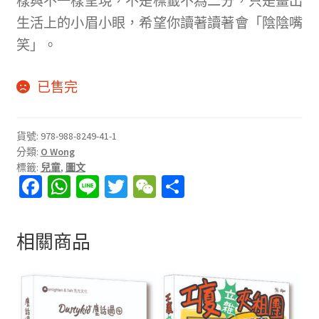
樣與不一樣呈現，不是標籤不為二分，只是畫出
生活上的小眉小眼，希望你讀著讀著會「陰陰嘴
笑」。
已售完
貨號:
978-988-8249-41-1
分類:
O Wong
標籤:
兒童
,
圖文
Fa
W
Li
T
W
分
ce
h
n
wi
e
享
b
at
e
tt
C
相關商品
o
sA
er
h
o
p
at
k
p