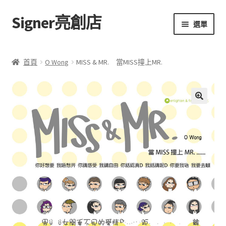
Signer亮創店
跳
跳
選單
至
至
導
主
主頁
覽
要
首頁
O Wong
MISS & MR. 當MISS撞上MR.
列
內
購物車
容
學校選書（小學）
額
🔍
外
學校選書（中學）
資
訊
「此時此地 看見亮光」2025特展
網上書店
無紙書