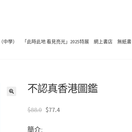
（中學）
「此時此地 看見亮光」2025特展
網上書店
無紙書
不認真香港圖鑑
🔍
$
88.0
$
77.4
簡介: