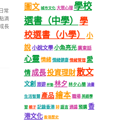
學校
圖文
大眾心理
城市文化
港日常
選書（中學）
點滴
學
成長
校選書（小學）
小
說
小魚亮光
小說文學
廣東話
心靈
愛
情緒
情緒健康
情緒管理
散文
成長
投資理財
情
林夕
文創
旅遊
林夕心簡
油畫
杯墊
繪本
產品
職場
生活智慧
英語學
香
記錄香港
語言
通識
預購
習
親子
詩
港文化
香港歷史