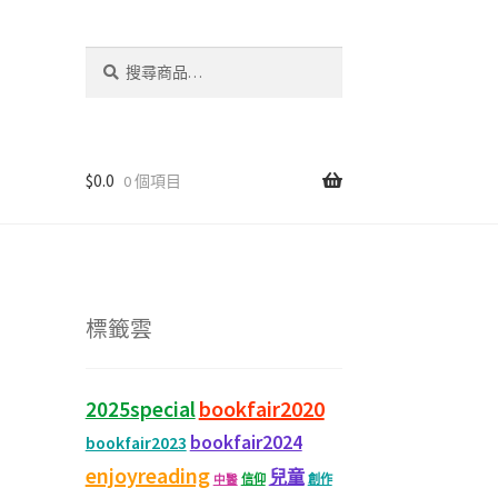
搜
尋
關
鍵
字:
$
0.0
0 個項目
標籤雲
bookfair2020
2025special
bookfair2024
bookfair2023
enjoyreading
兒童
信仰
創作
中醫