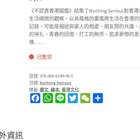
《不認真香港圖鑑》結集了Nothing Serious對香
生活細微的觀察，以具風格的畫風將生活在香港的
記錄，可能是描述與家人的相處、朋友間的共識、
的掙扎、青春的回憶、打工的無奈、追求夢想的激
情……
已售完
貨號:
978-988-8249-98-5
分類:
Nothing Serious
標籤:
圖文
,
繪本
,
香港文化
Fa
W
Li
T
W
分
ce
h
n
wi
e
享
b
at
e
tt
C
o
sA
er
h
外資訊
o
p
at