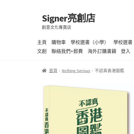
Signer亮創店
跳
跳
至
至
創意文化專賣店
導
主
覽
要
主頁
購物車
學校選書（小學）
學校選書
列
內
文創
聯絡我們+郵費
海外訂購書籍
登入
容
首頁
Nothing Serious
不認真香港圖鑑