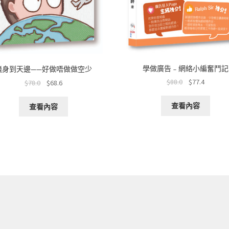
學做廣告﹣網絡小編奮鬥記
飛身到天邊——好做唔做做空少
$
88.0
$
77.4
$
78.0
$
68.6
查看內容
查看內容