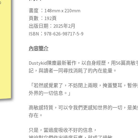
書度 ：148mm x 210mm
頁數 ：192頁
出版日期：2025年2月
ISBN：978-626-98717-5-9
內容簡介
Dustykid陳塵最新著作，以自身經歷，用56篇高敏
記，與讀者一同尋找消耗了的內在能量。
「若然感覺累了，不妨閉上兩眼，掩蓋雙耳，暫停
外界的一切信息。」
高敏感特質，可以令我們更感知世界的一切，是美
存在。
只是，當過度吸收不好的信息，
被迫對它們作出過度反應，就成了過敏……