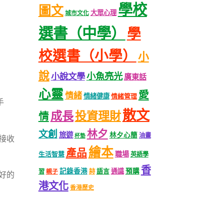
學校
圖文
大眾心理
城市文化
選書（中學）
學
校選書（小學）
小
說
小魚亮光
小說文學
廣東話
心靈
愛
情緒
情緒健康
情緒管理
手
散文
成長
投資理財
情
林夕
文創
旅遊
林夕心簡
油畫
杯墊
接收
繪本
產品
職場
生活智慧
英語學
香
記錄香港
語言
通識
預購
習
親子
詩
好的
港文化
香港歷史