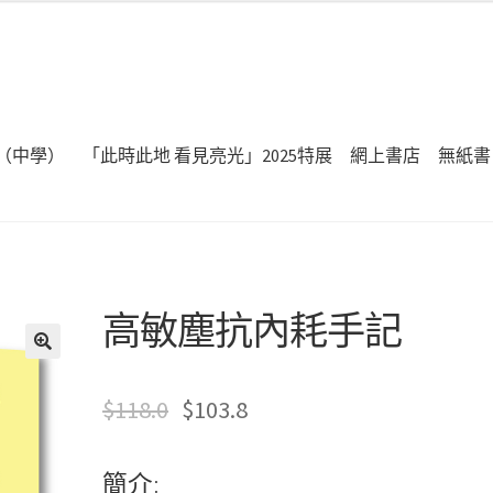
（中學）
「此時此地 看見亮光」2025特展
網上書店
無紙書
高敏塵抗內耗手記
🔍
$
118.0
$
103.8
簡介: