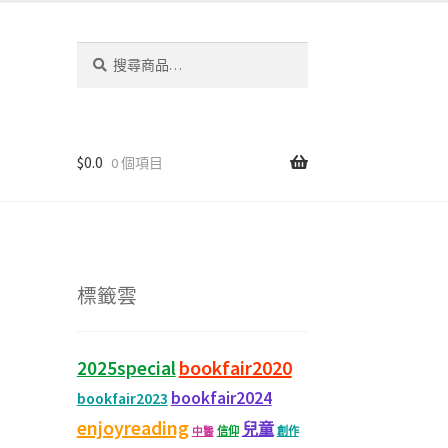
搜
尋
關
鍵
字:
$
0.0
0 個項目
標籤雲
bookfair2020
2025special
bookfair2024
bookfair2023
enjoyreading
兒童
信仰
創作
中醫