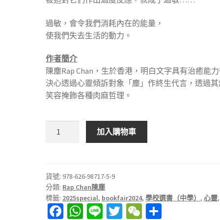
過敏，會令我們消耗內在的能量，
使我們失去生活的動力。
作者簡介
陳塵Rap Chan，生於香港，明白文字具有治癒能
決心透過心靈傾訴對象「塵」作終生代言，透過其
笑容掩飾各種肉麻哲理。
高
加入購物車
敏
塵
抗
內
貨號:
978-626-98717-5-9
分類:
Rap Chan陳塵
耗
標籤:
2025special
,
bookfair2024
,
學校選書（中學）
,
心靈
手
Fa
W
Li
T
W
分
記