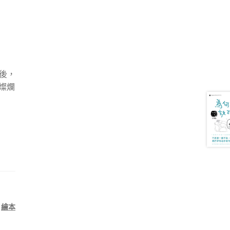
力後，
燦爛
,
繪本