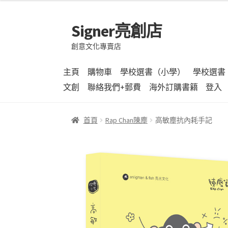
Signer亮創店
跳
跳
至
至
創意文化專賣店
導
主
覽
要
主頁
購物車
學校選書（小學）
學校選書
列
內
文創
聯絡我們+郵費
海外訂購書籍
登入
容
首頁
Rap Chan陳塵
高敏塵抗內耗手記