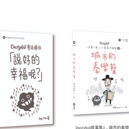
ce
h
n
wi
e
享
數
量
b
at
e
tt
C
o
sA
er
h
o
p
at
k
p
Dustykid故事集3﹣城市的奏