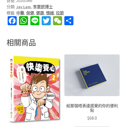
＋
貨號:
202010hb
分類:
Jay Lam
,
李翠妍博士
痛
標籤:
中醫
,
保健
,
健康
,
情緒
,
拉筋
症
Fa
W
Li
T
W
分
不
ce
h
n
wi
e
享
求
人
b
at
e
tt
C
相關商品
2（一
o
sA
er
h
套
o
p
at
兩
k
p
本）
數
量
給那個唔表達感覺的你的便利
貼
$
68.0