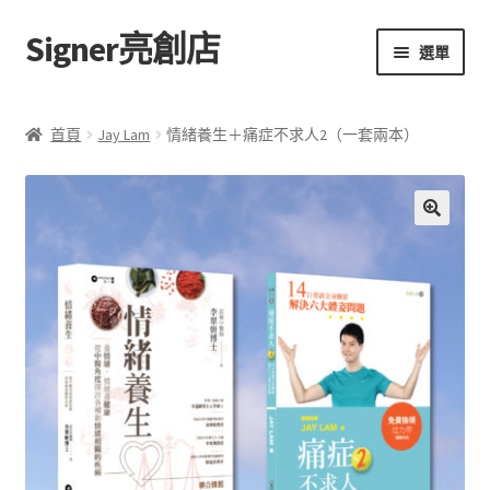
Signer亮創店
跳
跳
選單
至
至
導
主
主頁
覽
要
首頁
Jay Lam
情緒養生＋痛症不求人2（一套兩本）
列
內
購物車
容
學校選書（小學）
🔍
學校選書（中學）
「此時此地 看見亮光」2025特展
網上書店
無紙書