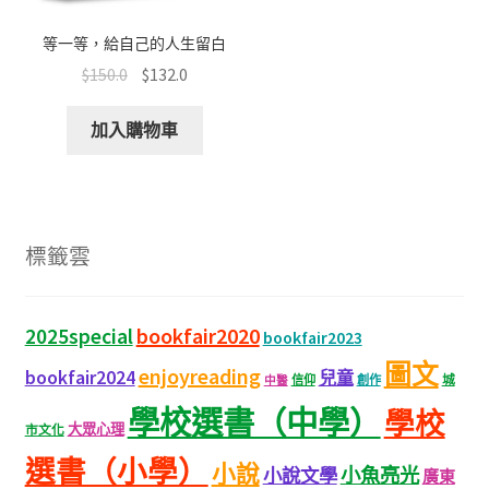
等一等，給自己的人生留白
$
150.0
$
132.0
加入購物車
標籤雲
bookfair2020
2025special
bookfair2023
圖文
enjoyreading
bookfair2024
兒童
城
信仰
創作
中醫
學校選書（中學）
學校
大眾心理
市文化
選書（小學）
小說
小魚亮光
小說文學
廣東