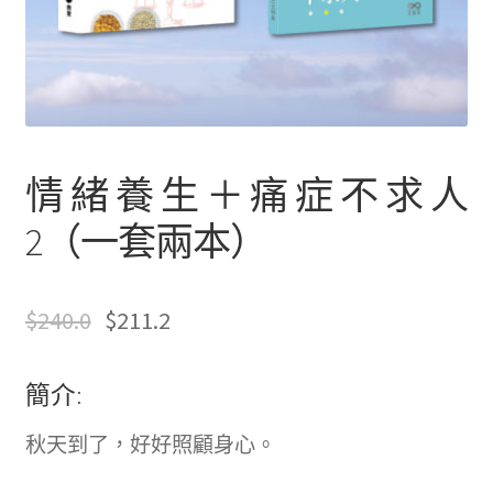
文創
聯絡我們+郵費
海外訂購書籍
情緒養生＋痛症不求人
登入
2（一套兩本）
$
240.0
$
211.2
簡介:
秋天到了，好好照顧身心。