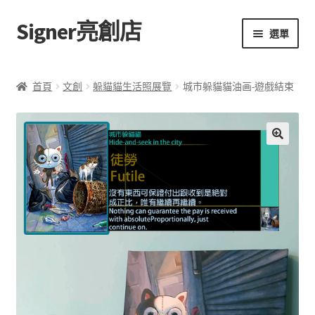
Signer亮創店
跳
跳
選單
至
至
導
主
主頁
覽
要
首頁
文創
躲貓貓生活照展覽
城市躲貓貓油画-遊戲結束
列
內
購物車
容
學校選書（小學）
描
🔍
述
學校選書（中學）
「此時此地 看見亮光」2025特展
網上書店
城
無紙書
市
躲