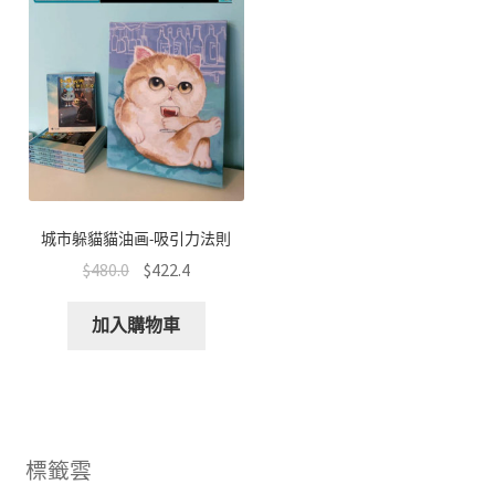
城市躲貓貓油画-吸引力法則
$
480.0
$
422.4
加入購物車
標籤雲