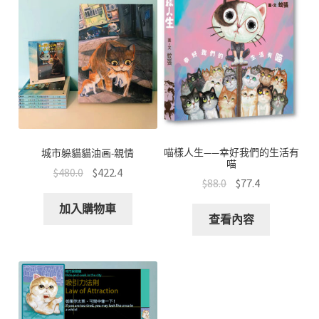
喵樣人生——幸好我們的生活有
城市躲貓貓油画-親情
喵
$
480.0
$
422.4
$
88.0
$
77.4
加入購物車
查看內容