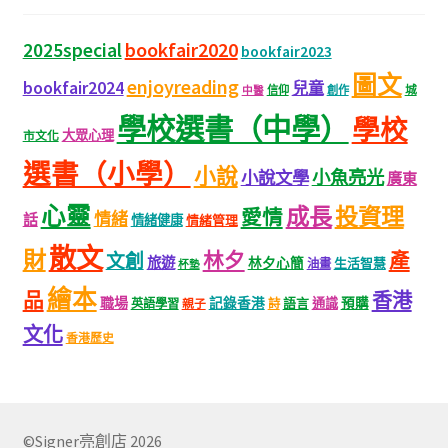
bookfair2020
2025special
bookfair2023
圖文
enjoyreading
bookfair2024
兒童
城
信仰
創作
中醫
學校選書（中學）
學校
大眾心理
市文化
選書（小學）
小說
小魚亮光
小說文學
廣東
心靈
成長
投資理
愛情
情緒
話
情緒健康
情緒管理
散文
財
林夕
產
文創
旅遊
林夕心簡
生活智慧
油畫
杯墊
繪本
品
香港
職場
記錄香港
語言
通識
預購
英語學習
親子
詩
文化
香港歷史
©Signer亮創店 2026