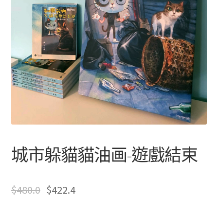
文創
貓
貓
聯絡我們+郵費
H
i
海外訂購書籍
d
登入
e
-
a
n
城市躲貓貓油画-遊戲結束
d
-
s
$
480.0
$
422.4
e
e