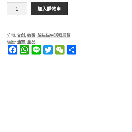
k
城
加入購物車
市
i
躲
n
貓
t
貓
分類:
文創
,
蚊張
,
躲貓貓生活照展覽
h
標籤:
油畫
,
產品
油
Fa
W
Li
T
W
分
画-
e
ce
h
n
wi
e
享
遊
c
戲
b
at
e
tt
C
i
結
o
sA
er
h
t
束
o
p
at
y
數
量
k
p
油
画
城
市