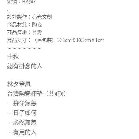
定價：HK$87
.
設計製作：亮光文創
商品材質：陶瓷
商品產地：台灣
商品尺寸：（連包裝）10.1cm X 10.1cm X 1cm
﹣﹣﹣﹣﹣﹣﹣
中秋
總有掛念的人
林夕筆風
台灣陶瓷杯墊（共4款）
﹣拚命無恙
﹣日子如何
﹣必然無恙
﹣有用的人