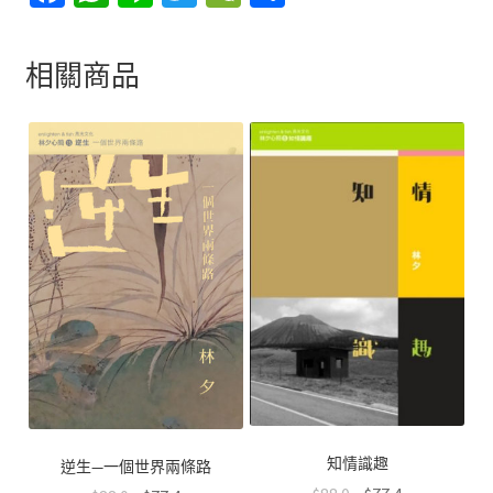
ce
h
n
wi
e
享
b
at
e
tt
C
相關商品
o
sA
er
h
o
p
at
k
p
知情識趣
逆生—一個世界兩條路