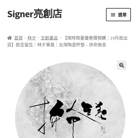
Signer亮創店
跳
跳
選單
至
至
導
主
主頁
覽
要
首頁
林夕
文創產品
【限時限量優惠價預購：10月底出
列
內
貨】掛念留念｜林夕筆風｜台灣陶瓷杯墊﹣拚命無恙
購物車
容
學校選書（小學）
🔍
學校選書（中學）
「此時此地 看見亮光」2025特展
網上書店
無紙書