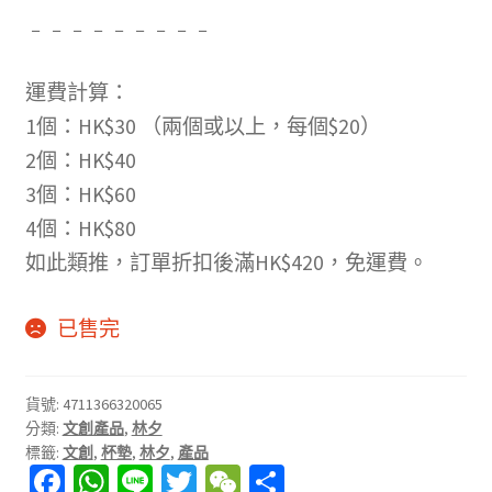
﹣﹣﹣﹣﹣﹣﹣﹣﹣
運費計算：
1個：HK$30 （兩個或以上，每個$20）
2個：HK$40
3個：HK$60
4個：HK$80
如此類推，訂單折扣後滿HK$420，免運費。
已售完
貨號:
4711366320065
分類:
文創產品
,
林夕
標籤:
文創
,
杯墊
,
林夕
,
產品
Fa
W
Li
T
W
分