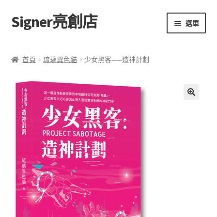
Signer亮創店
跳
跳
選單
至
至
導
主
主頁
覽
要
首頁
琉璃異色貓
少女黑客——造神計劃
列
內
購物車
容
學校選書（小學）
🔍
學校選書（中學）
「此時此地 看見亮光」2025特展
網上書店
無紙書