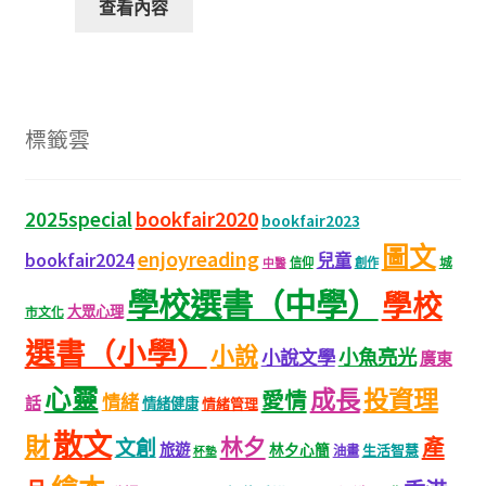
查看內容
標籤雲
bookfair2020
2025special
bookfair2023
圖文
enjoyreading
bookfair2024
兒童
城
信仰
創作
中醫
學校選書（中學）
學校
大眾心理
市文化
選書（小學）
小說
小魚亮光
小說文學
廣東
心靈
成長
投資理
愛情
情緒
話
情緒健康
情緒管理
散文
財
林夕
產
文創
旅遊
林夕心簡
生活智慧
油畫
杯墊