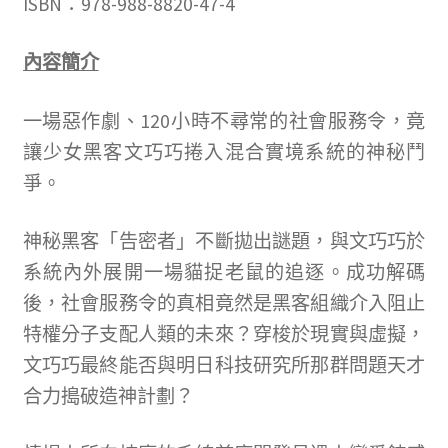
ISBN：978-988-8820-47-4
內容簡介
一場惡作劇、120小時不尋常的社會服務令，竟
讓少女黑客文巧巧捲入混合實境系統的神秘鬥
爭。
神秘黑客「告密者」不斷拋出謎題，與文巧巧於
系統內外展開一場貓捉老鼠的追逐。成功解碼
後，社會服務令的真相竟然是黑客組織介入阻止
特權分子支配人類的未來？穿梭於現實與虛擬，
文巧巧最終能否與明日科技研究所那群問題天才
合力搗破造神計劃？