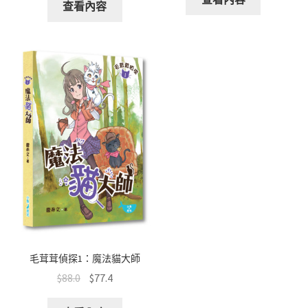
查看內容
毛茸茸偵探1：魔法貓大師
$
88.0
$
77.4