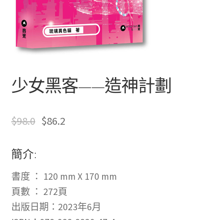
文創
聯絡我們+郵費
海外訂購書籍
少女黑客——造神計劃
登入
$
98.0
$
86.2
簡介:
書度
：
120 mm X 170 mm
頁數 ：
272
頁
出版日期：2023年6月