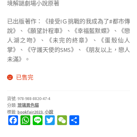
境解謎劇場小說原著
已出版著作：《接受IＧ挑戰的我成為了#都市傳
說》、《願望計程車》、《幸福藍默蝶》、《戀
人湖之吻》、《未完的終章》、《蛋殼仙人
掌》、《守護天使的SMS》、《朋友以上，戀人
未滿》。
已售完
貨號:
978-988-8820-47-4
分類:
琉璃異色貓
標籤:
bookfair2023
,
小說
Fa
W
Li
T
W
分
ce
h
n
wi
e
享