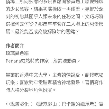
情場上所向披靡的系統首席開發員遇上戀愛鈍感
的少女黑客，結果初嚐挫敗一再碰壁。晃擺於深
刻的初戀與關乎人類未來的任務之間，文巧巧將
選擇何去何從？那串牢牢套在二人腕上的戀愛密
碼，最終能否成為破解陷阱的關鍵？
作者簡介
琉璃異色貓
Penana駐站特約作家｜射箭運動員。
畢業於香港中文大學，主修談情說愛，副修吃喝
玩樂；喜歡對牢電腦聚精會神地發呆，習慣寫作
時人格分裂地角色扮演。
小說遊戲化：《謎霧環山：巴卡羅的繼承者》實