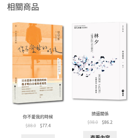
b
at
e
tt
C
相關商品
o
sA
er
h
o
p
at
k
p
擠逼關係
你不愛我的時候
$
98.0
$
86.2
$
88.0
$
77.4
查看內容