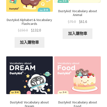
Dustykid: Vocabulary about
Animal
Dustykid Alphabet & Vocabulary
$
70.0
$
61.6
Flashcards
$
150.0
$
132.0
加入購物車
加入購物車
Dustykid: Vocabulary about
Dustykid: Vocabulary about
Dream
Food