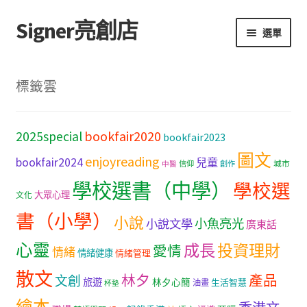
Signer亮創店
跳
跳
選單
至
至
導
主
主頁
覽
要
標籤雲
列
內
購物車
容
bookfair2020
2025special
bookfair2023
學校選書（小學）
圖文
enjoyreading
bookfair2024
兒童
城市
信仰
創作
中醫
學校選書（中學）
學校選書（中學）
學校選
大眾心理
文化
「此時此地 看見亮光」2025特展
書（小學）
小說
小魚亮光
小說文學
廣東話
心靈
網上書店
成長
投資理財
愛情
情緒
情緒健康
情緒管理
散文
林夕
產品
文創
旅遊
無紙書
林夕心簡
生活智慧
油畫
杯墊