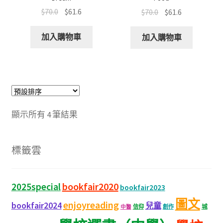
$
70.0
$
61.6
$
70.0
$
61.6
加入購物車
加入購物車
顯示所有 4 筆結果
標籤雲
bookfair2020
2025special
bookfair2023
圖文
enjoyreading
bookfair2024
兒童
城
信仰
創作
中醫