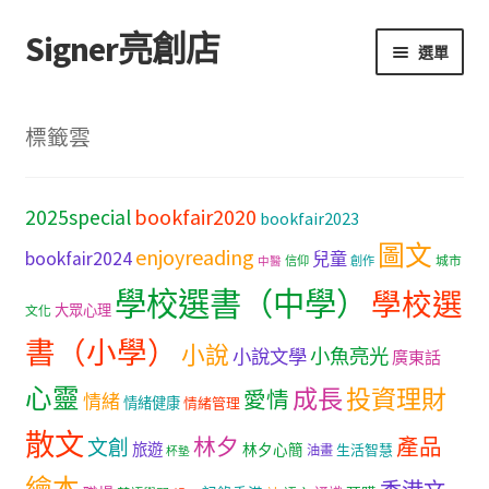
Signer亮創店
跳
跳
選單
至
至
導
主
主頁
覽
要
標籤雲
列
內
購物車
容
bookfair2020
2025special
bookfair2023
學校選書（小學）
圖文
enjoyreading
bookfair2024
兒童
城市
信仰
創作
中醫
學校選書（中學）
學校選書（中學）
學校選
大眾心理
文化
「此時此地 看見亮光」2025特展
書（小學）
小說
小魚亮光
小說文學
廣東話
心靈
網上書店
成長
投資理財
愛情
情緒
情緒健康
情緒管理
散文
林夕
產品
文創
旅遊
無紙書
林夕心簡
生活智慧
油畫
杯墊