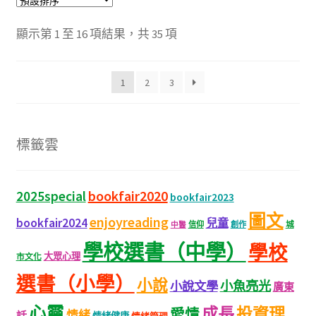
顯示第 1 至 16 項結果，共 35 項
1
2
3
標籤雲
bookfair2020
2025special
bookfair2023
圖文
enjoyreading
bookfair2024
兒童
城
信仰
創作
中醫
學校選書（中學）
學校
大眾心理
市文化
選書（小學）
小說
小魚亮光
小說文學
廣東
心靈
成長
投資理
愛情
情緒
話