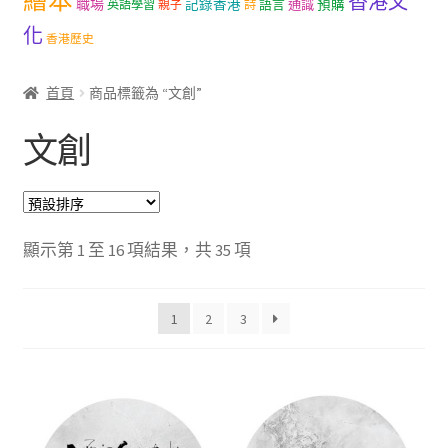
繪本
香港文
職場
記錄香港
語言
通識
預購
英語學習
親子
詩
文創
化
香港歷史
聯絡我們+郵費
首頁
商品標籤為 “文創”
海外訂購書籍
文創
登入
顯示第 1 至 16 項結果，共 35 項
1
2
3