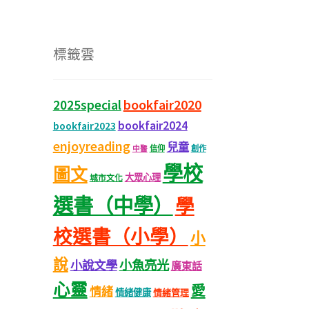
標籤雲
bookfair2020
2025special
bookfair2024
bookfair2023
enjoyreading
兒童
信仰
創作
中醫
學校
圖文
大眾心理
城市文化
選書（中學）
學
校選書（小學）
小
說
小魚亮光
小說文學
廣東話
心靈
愛
情緒
情緒健康
情緒管理