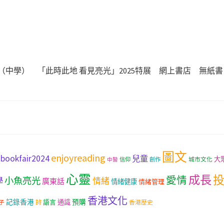
（中學）
「此時此地 看見亮光」2025特展
網上書店
無紙書
圖文
enjoyreading
bookfair2024
兒童
大
城市文化
信仰
創作
中醫
心靈
成長
愛情
小魚亮光
學
情緒
廣東話
情緒健康
情緒管理
香港文化
記錄香港
語言
通識
預購
子
詩
香港歷史