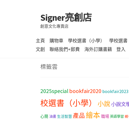
Signer亮創店
跳
跳
至
至
創意文化專賣店
導
主
覽
要
主頁
購物車
學校選書（小學）
學校選書
列
內
文創
聯絡我們+郵費
海外訂購書籍
登入
容
標籤雲
bookfair2020
2025special
bookfair2023
校選書（小學）
小說
小說文
繪本
產品
職場
心簡
生活智慧
油畫
英語學習
親