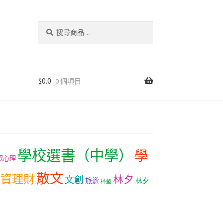
搜
尋
關
鍵
字:
$
0.0
0 個項目
學校選書（中學）
學
眾心理
散文
投資理財
林夕
文創
旅遊
林夕
杯墊