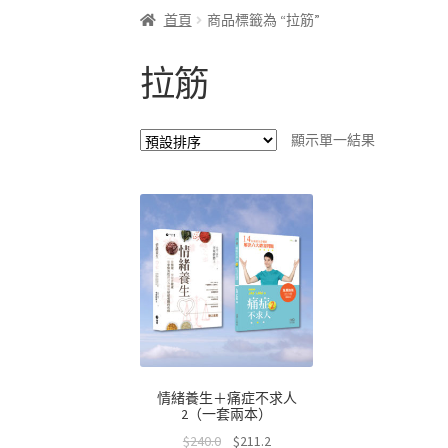
首頁
商品標籤為 “拉筋”
拉筋
顯示單一結果
情緒養生＋痛症不求人
2（一套兩本）
$
240.0
$
211.2