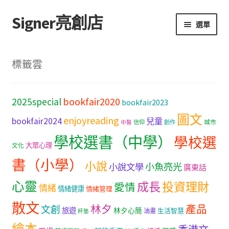
Signer亮創店
跳
跳
選單
至
至
導
主
主頁
覽
要
標籤雲
列
內
購物車
容
bookfair2020
2025special
bookfair2023
學校選書（小學）
圖文
enjoyreading
bookfair2024
兒童
城市
信仰
創作
中醫
學校選書（中學）
學校選書（中學）
學校選
大眾心理
文化
「此時此地 看見亮光」2025特展
書（小學）
小說
小魚亮光
小說文學
廣東話
心靈
網上書店
成長
投資理財
愛情
情緒
情緒健康
情緒管理
散文
林夕
產品
文創
旅遊
無紙書
林夕心簡
生活智慧
油畫
杯墊