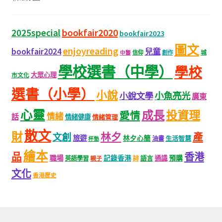
bookfair2020
2025special
bookfair2023
圖文
enjoyreading
bookfair2024
兒童
城
信仰
創作
中醫
學校選書（中學）
學校
大眾心理
市文化
選書（小學）
小說
小魚亮光
小說文學
廣東
心靈
成長
投資理
愛情
情緒
話
情緒健康
情緒管理
散文
財
林夕
產
文創
旅遊
林夕心簡
生活智慧
油畫
杯墊
繪本
品
香港
職場
記錄香港
語言
通識
預購
英語學習
親子
詩
文化
香港歷史