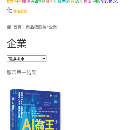
繪本
香港文
職場
記錄香港
語言
通識
預購
英語學習
親子
詩
文創
化
香港歷史
聯絡我們+郵費
首頁
商品標籤為 “企業”
海外訂購書籍
企業
登入
顯示單一結果