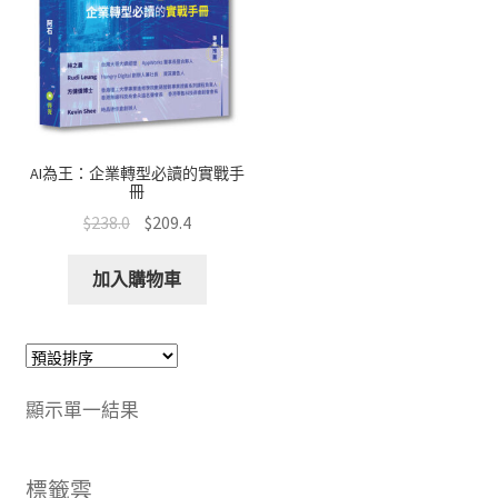
AI為王：企業轉型必讀的實戰手
冊
$
238.0
$
209.4
加入購物車
顯示單一結果
標籤雲