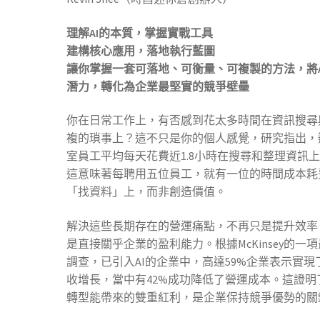
理解
AI
的本質，掌握實戰工具
建構核心應用，落地執行藍圖
讓你掌握一套可落地、可衡量、可複製的方法，將
潛力，轉化為企業最堅實的競爭壁壘
你在日常工作上，有否感到花太多時間在資訊搜尋
複的瑣事上？這不只是你的個人感覺，研究指出，
室員工平均每天花費近1.8小時在搜尋和整理資訊
這意味著每聘用五位員工，就有一位的時間成本耗
「找資料」上，而非創造價值。
解決這些長期存在的營運痛點，不再只是提升效率
是直接關乎企業的盈利能力。根據McKinsey的一
調查，已引入AI的企業中，高達59%企業表示實現
收增長，當中有42%成功降低了營運成本。這證明了
轉型能帶來的雙重紅利，是企業保持競爭優勢的關