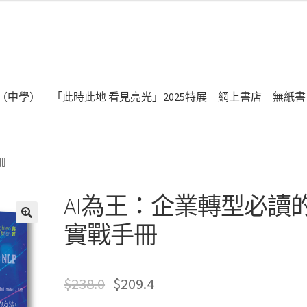
（中學）
「此時此地 看見亮光」2025特展
網上書店
無紙書
冊
AI為王：企業轉型必讀
實戰手冊
🔍
$
238.0
$
209.4