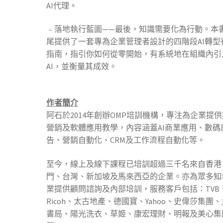
AI代理。
﹣落地執行藍圖——最後，知識需要化為行動。本
尾提供了一套專為企業管理者設計的四階段AI轉型
指南，指引你如何從零開始，有系統地在組織內引
AI，並衡量其成效。
作者簡介
阿石於2014年創辦OMP培訓機構，專注為企業提
營銷及軟體應用教學，內容涵蓋AI商業應用、數碼
告、營銷自動化、CRM及工作流程自動化等。
至今，線上及線下課程已培訓超過三千名來自香港
門、台灣、新加坡及馬來西亞的企業。亦為眾多知
業提供顧問諮詢及內部培訓，服務客戶包括：TVB
Ricoh、太古地產、德國寶、Yahoo、史偉莎集團
書局、陽光洗衣、草姬、康宏理財、明報及美心集