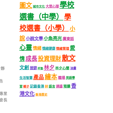
學校
圖文
大眾心理
城市文化
選書（中學）
學
校選書（小學）
小
說
小魚亮光
小說文學
廣東話
心靈
愛
情緒
情緒健康
情緒管理
散文
成長
投資理財
情
林夕
文創
旅遊
合夥
林夕心簡
油畫
杯墊
繪本
產品
職場
生活智慧
英語學
廣告
香
記錄香港
語言
通識
預購
習
親子
詩
港文化
專業
香港歷史
會長