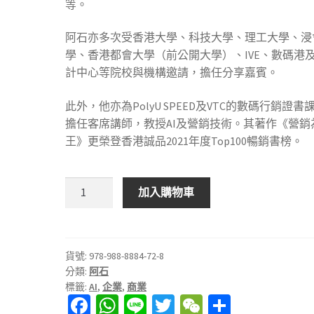
等。
阿石亦多次受香港大學、科技大學、理工大學、浸
學、香港都會大學（前公開大學）、IVE、數碼港
計中心等院校與機構邀請，擔任分享嘉賓。
此外，他亦為PolyU SPEED及VTC的數碼行銷證書
擔任客席講師，教授AI及營銷技術。其著作《營銷
王》更榮登香港誠品2021年度Top100暢銷書榜。
AI
加入購物車
為
王：
企
業
貨號:
978-988-8884-72-8
分類:
阿石
轉
標籤:
AI
,
企業
,
商業
型
Fa
W
Li
T
W
分
必