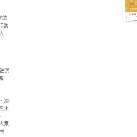
書結
行動
入
供數碼
廣
、澳
名企
、
、大眾
團