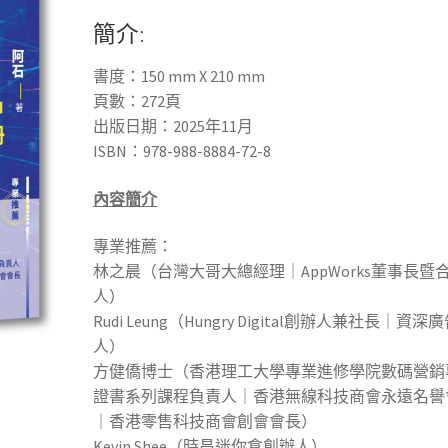
簡介:
書度
：
150 mm X 210 mm
頁數：
272
頁
出版日期：2025年11月
ISBN：978-988-8884-72-8
內容簡介
專業推薦：
林之晨（台灣大哥大總經理｜AppWorks董事長暨
人）
Rudi Leung（Hungry Digital創辦人兼社長｜資深
人）
方健僑博士（香港理工大學專業進修學院數碼營銷
證書系列課程負責人｜香港無線科技商會永遠名譽
｜香港零售科技商會創會會長）
Kevin Shee（時昌迷你倉創辦人）