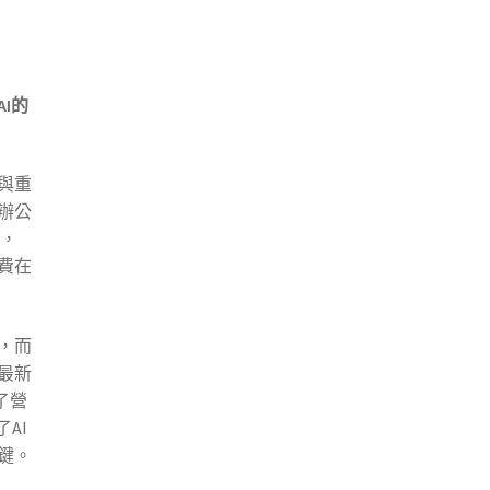
AI
的
與重
辦公
上，
費在
，而
項最新
了營
AI
鍵。