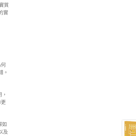
實質
的實
為何
錯。
用，
I更
解如
以及