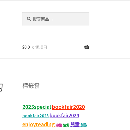
搜
尋
關
鍵
字:
$
0.0
0 個項目
的
標籤雲
bookfair2020
2025special
bookfair2024
bookfair2023
enjoyreading
兒童
信仰
創作
中醫