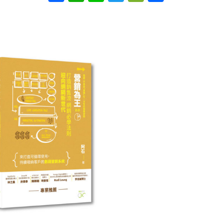
ce
h
n
wi
e
享
讀
的
b
at
e
tt
C
實
o
sA
er
h
戰
o
p
at
手
k
p
冊
數
量