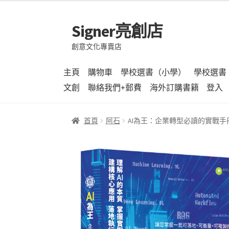
Signer亮創店
跳
跳
至
至
創意文化專賣店
導
主
覽
要
主頁
購物車
學校選書（小學）
學校選書
列
內
文創
聯絡我們+郵費
海外訂購書籍
登入
容
首頁
阿石
AI為王：企業轉型必讀的實戰手