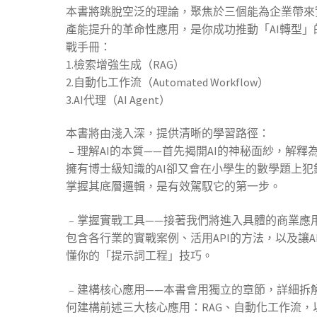
本書將跳脫空泛的理論，聚焦於三個能為企業帶來
產能提升的革命性應用，是你成功推動「AI轉型」
戰手冊：
1.檢索增強生成（RAG）
2.自動化工作流（Automated Workflow）
3.AI代理（AI Agent）
本書將由淺入深，提供清晰的學習路徑：
﹣理解AI的本質——首先揭開AI的神秘面紗，解釋
擁有博士級知識的AI卻又會在小學生的數學題上犯
掌握其底層邏輯，是有效駕馭它的第一步。
﹣掌握實戰工具——接著我們將進入具體的商業應
包含各行業的實戰案例、活用API的方法，以及讓A
懂你的「提示詞工程」技巧。
﹣建構核心應用——本書會用獨立的章節，詳細拆
何建構前述三大核心應用：RAG、自動化工作流，