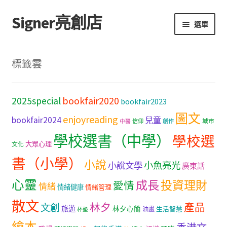
Signer亮創店
跳
跳
選單
至
至
導
主
主頁
覽
要
標籤雲
列
內
購物車
容
bookfair2020
2025special
bookfair2023
學校選書（小學）
圖文
enjoyreading
bookfair2024
兒童
城市
信仰
創作
中醫
學校選書（中學）
學校選書（中學）
學校選
大眾心理
文化
「此時此地 看見亮光」2025特展
書（小學）
小說
小魚亮光
小說文學
廣東話
心靈
網上書店
成長
投資理財
愛情
情緒
情緒健康
情緒管理
散文
林夕
產品
文創
旅遊
無紙書
林夕心簡
生活智慧
油畫
杯墊