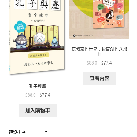
玩轉寫作世界：故事創作八部
曲
$
88.0
$
77.4
查看內容
孔子與塵
$
88.0
$
77.4
加入購物車