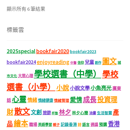
顯示所有 6 筆結果
標籤雲
bookfair2020
2025special
bookfair2023
圖文
enjoyreading
bookfair2024
兒童
城
信仰
創作
中醫
學校選書（中學）
學校
大眾心理
市文化
選書（小學）
小說
小魚亮光
小說文學
廣東
心靈
成長
投資理
愛情
情緒
話
情緒健康
情緒管理
散文
財
林夕
產
文創
旅遊
林夕心簡
生活智慧
油畫
杯墊
繪本
品
香港
職場
記錄香港
語言
通識
預購
英語學習
親子
詩