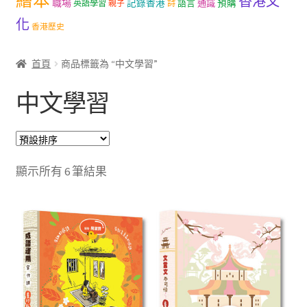
繪本
香港文
職場
記錄香港
語言
通識
預購
英語學習
親子
詩
文創
化
香港歷史
聯絡我們+郵費
首頁
商品標籤為 “中文學習”
海外訂購書籍
中文學習
登入
顯示所有 6 筆結果