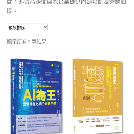
闆。亦曾為多間國際企業提供內部培訓及營銷顧
文創
問。
聯絡我們+郵費
海外訂購書籍
顯示所有 3 筆結果
登入