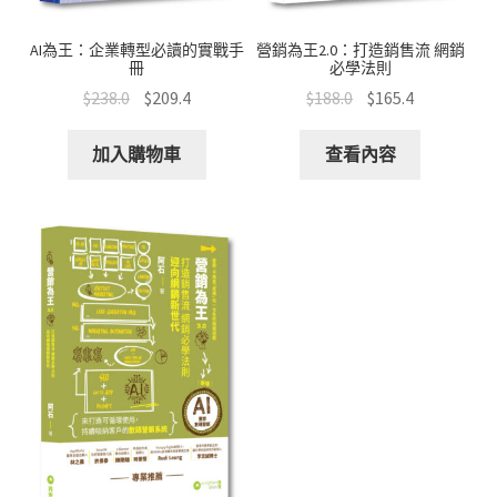
AI為王：企業轉型必讀的實戰手
營銷為王2.0：打造銷售流 網銷
冊
必學法則
$
238.0
$
209.4
$
188.0
$
165.4
加入購物車
查看內容