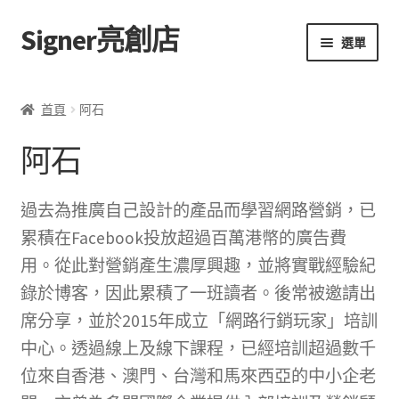
Signer亮創店
跳
跳
選單
至
至
導
主
主頁
覽
要
首頁
阿石
列
內
購物車
容
阿石
學校選書（小學）
過去為推廣自己設計的產品而學習網路營銷，已
學校選書（中學）
累積在Facebook投放超過百萬港幣的廣告費
用。從此對營銷產生濃厚興趣，並將實戰經驗紀
「此時此地 看見亮光」2025特展
錄於博客，因此累積了一班讀者。後常被邀請出
席分享，並於2015年成立「網路行銷玩家」培訓
網上書店
中心。透過線上及線下課程，已經培訓超過數千
無紙書
位來自香港、澳門、台灣和馬來西亞的中小企老