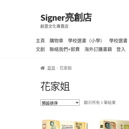
Signer亮創店
跳
跳
至
至
創意文化專賣店
導
主
覽
要
主頁
購物車
學校選書（小學）
學校選書
列
內
文創
聯絡我們+郵費
海外訂購書籍
登入
容
首頁
花家姐
花家姐
顯示所有 3 筆結果