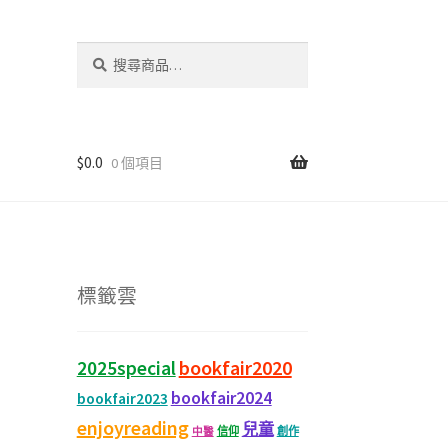
搜
尋
關
鍵
字:
$
0.0
0 個項目
標籤雲
bookfair2020
2025special
bookfair2024
bookfair2023
enjoyreading
兒童
信仰
創作
中醫