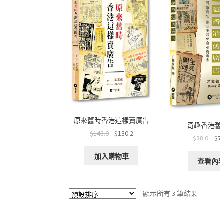
原來舊時香港這樣賣廣告
奇趣香港
$
148.0
$
130.2
$
88.0
$
加入購物車
查看內
顯示所有 3 筆結果