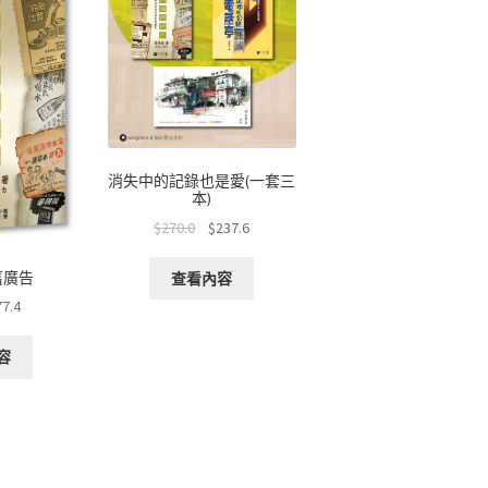
消失中的記錄也是愛(一套三
本)
$
270.0
$
237.6
舊廣告
查看內容
77.4
容