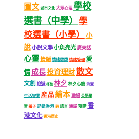
學校
圖文
大眾心理
城市文化
選書（中學）
學
校選書（小學）
小
說
小魚亮光
小說文學
廣東話
心靈
愛
情緒
情緒健康
情緒管理
散文
成長
投資理財
情
林夕
文創
旅遊
林夕心簡
油畫
杯墊
繪本
產品
職場
生活智慧
英語學
香
記錄香港
語言
通識
預購
習
親子
詩
港文化
香港歷史