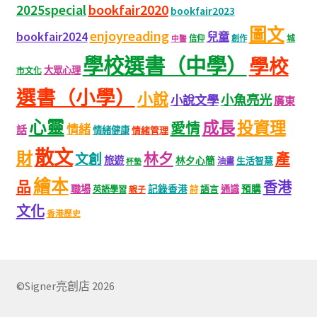
bookfair2020
2025special
bookfair2023
圖文
enjoyreading
bookfair2024
兒童
城
信仰
創作
中醫
學校選書（中學）
學校
大眾心理
市文化
選書（小學）
小說
小魚亮光
小說文學
廣東
心靈
成長
投資理
愛情
情緒
話
情緒健康
情緒管理
散文
財
林夕
產
文創
旅遊
林夕心簡
生活智慧
油畫
杯墊
繪本
品
香港
職場
記錄香港
語言
通識
預購
英語學習
親子
詩
文化
香港歷史
©Signer亮創店 2026