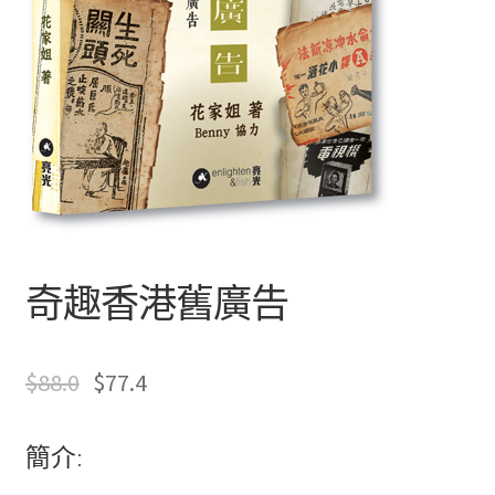
文創
聯絡我們+郵費
海外訂購書籍
登入
奇趣香港舊廣告
$
88.0
$
77.4
只
有
簡介:
註