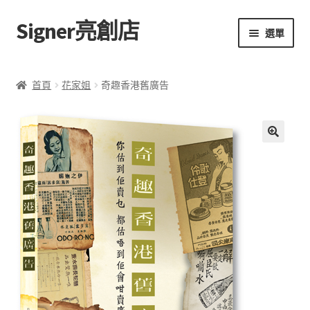
Signer亮創店
跳
跳
選單
至
至
導
主
主頁
覽
要
首頁
花家姐
奇趣香港舊廣告
列
內
購物車
容
學校選書（小學）
評
🔍
價
學校選書（中學）
(
0
)
「此時此地 看見亮光」2025特展
網上書店
無紙書