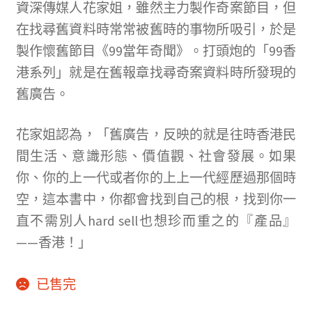
資深傳媒人花家姐，雖然主力製作奇案節目，但
冊
在找尋舊資料時常常被舊時的事物所吸引，於是
並
製作懷舊節目《99當年奇聞》。打頭炮的「99香
且
港系列」就是在舊報章找尋奇案資料時所發現的
購
舊廣告。
買
過
花家姐認為，「舊廣告，反映的就是往時香港民
商
間生活、意識形態、價值觀、社會發展。如果
品
你、你的上一代或者你的上上一代經歷過那個時
的
空，這本書中，你都會找到自己的根，找到你一
顧
直不需別人hard sell也想珍而重之的『產品』
客
——香港！」
才
能
已售完
撰