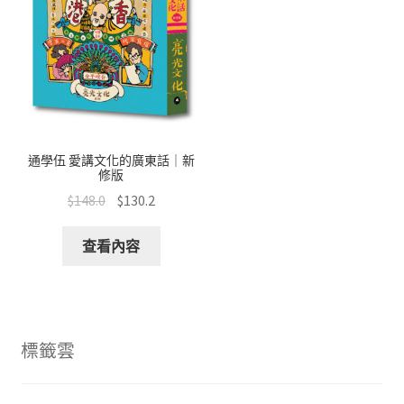
通學伍 愛講文化的廣東話｜新
修版
$
148.0
$
130.2
查看內容
標籤雲