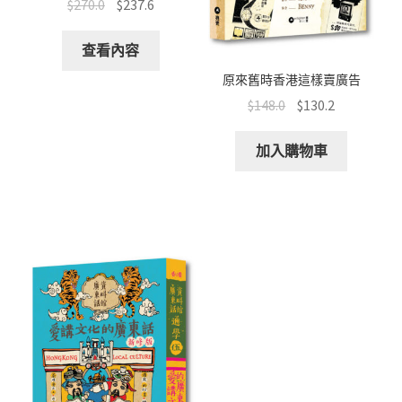
$
270.0
$
237.6
查看內容
原來舊時香港這樣賣廣告
$
148.0
$
130.2
加入購物車