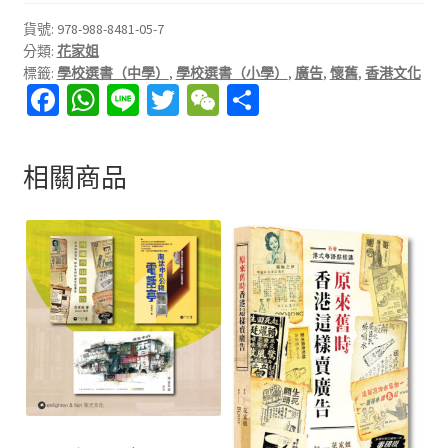
寫
貨號:
978-988-8481-05-7
評
分類:
花家姐
價
標籤:
學校選書（中學）
,
學校選書（小學）
,
廣告
,
懷舊
,
香港文化
Fa
W
Li
T
W
分
。
ce
h
n
wi
e
享
b
at
e
tt
C
相關商品
o
sA
er
h
o
p
at
k
p