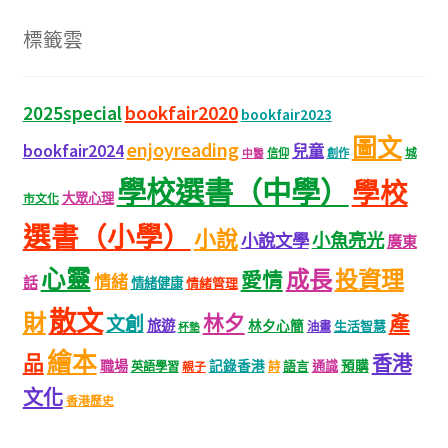
標籤雲
bookfair2020
2025special
bookfair2023
圖文
enjoyreading
bookfair2024
兒童
城
信仰
創作
中醫
學校選書（中學）
學校
大眾心理
市文化
選書（小學）
小說
小魚亮光
小說文學
廣東
心靈
成長
投資理
愛情
情緒
話
情緒健康
情緒管理
散文
財
林夕
產
文創
旅遊
林夕心簡
生活智慧
油畫
杯墊
繪本
品
香港
職場
記錄香港
語言
通識
預購
英語學習
親子
詩
文化
香港歷史