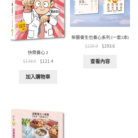
柴醫養生也養心系列 (一套2本)
$
220.0
$
193.6
快樂養心 2
$
138.0
$
121.4
查看內容
加入購物車