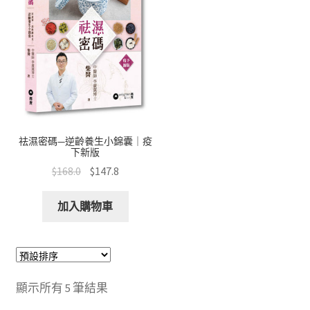
祛濕密碼—逆齡養生小錦囊｜疫
下新版
$
168.0
$
147.8
加入購物車
顯示所有 5 筆結果