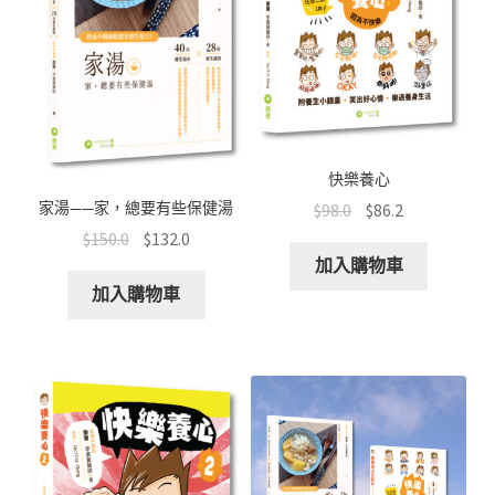
文創
聯絡我們+郵費
海外訂購書籍
快樂養心
登入
家湯——家，總要有些保健湯
$
98.0
$
86.2
$
150.0
$
132.0
加入購物車
加入購物車