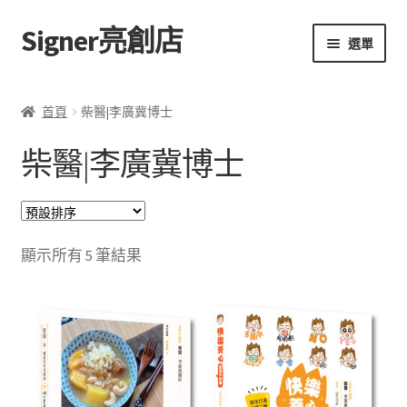
Signer亮創店
跳
跳
選單
至
至
導
主
主頁
覽
要
首頁
柴醫|李廣冀博士
列
內
購物車
容
柴醫|李廣冀博士
學校選書（小學）
學校選書（中學）
顯示所有 5 筆結果
「此時此地 看見亮光」2025特展
網上書店
無紙書