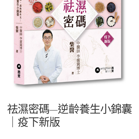
文創
聯絡我們+郵費
海外訂購書籍
登入
祛濕密碼—逆齡養生小錦囊
｜疫下新版