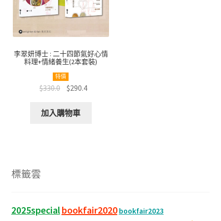
李翠妍博士 : 二十四節氣好心情
料理+情緒養生(2本套裝)
特價
原
目
$
330.0
$
290.4
始
前
價
價
加入購物車
格：
格：
$420.0。
$330.0。
標籤雲
bookfair2020
2025special
bookfair2023