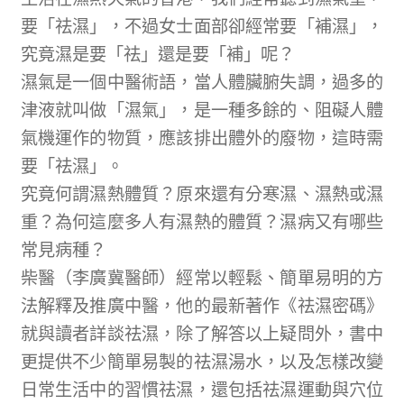
要「祛濕」，不過女士面部卻經常要「補濕」，
究竟濕是要「祛」還是要「補」呢？
濕氣是一個中醫術語，當人體臟腑失調，過多的
津液就叫做「濕氣」，是一種多餘的、阻礙人體
氣機運作的物質，應該排出體外的廢物，這時需
要「祛濕」。
究竟何謂濕熱體質？原來還有分寒濕、濕熱或濕
重？為何這麼多人有濕熱的體質？濕病又有哪些
常見病種？
柴醫（李廣冀醫師）經常以輕鬆、簡單易明的方
法解釋及推廣中醫，他的最新著作《祛濕密碼》
就與讀者詳談祛濕，除了解答以上疑問外，書中
更提供不少簡單易製的祛濕湯水，以及怎樣改變
日常生活中的習慣祛濕，還包括祛濕運動與穴位