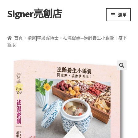
Signer亮創店
跳
跳
選單
至
至
導
主
主頁
覽
要
首頁
柴醫|李廣冀博士
祛濕密碼—逆齡養生小錦囊｜疫下
列
內
新版
購物車
容
學校選書（小學）
🔍
學校選書（中學）
「此時此地 看見亮光」2025特展
網上書店
無紙書