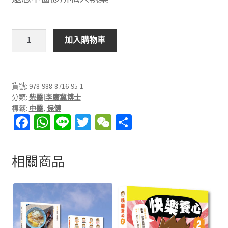
祛
加入購物車
濕
密
碼
—
貨號:
978-988-8716-95-1
分類:
柴醫|李廣冀博士
逆
標籤:
中醫
,
保健
齡
Fa
W
Li
T
W
分
養
ce
h
n
wi
e
享
生
小
b
at
e
tt
C
相關商品
錦
o
sA
er
h
囊
o
p
at
｜
k
p
疫
下
新