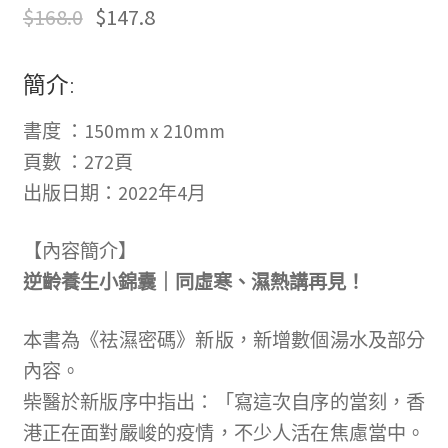
$
168.0
$
147.8
簡介:
書度 ：150mm x 210mm
頁數 ：272頁
出版日期：2022年4月
【內容簡介】
逆齡養生小錦囊｜同虛寒、濕熱講再見！
本書為《祛濕密碼》新版，新增數個湯水及部分
內容。
柴醫於新版序中指出：「寫這次自序的當刻，香
港正在面對嚴峻的疫情，不少人活在焦慮當中。