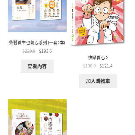
版
數
量
柴醫養生也養心系列 (一套2本)
$
220.0
$
193.6
快樂養心 2
$
138.0
$
121.4
查看內容
加入購物車