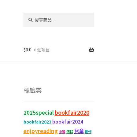
搜
尋
關
鍵
字:
$
0.0
0 個項目
標籤雲
bookfair2020
2025special
bookfair2024
bookfair2023
enjoyreading
兒童
信仰
創作
中醫