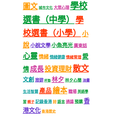
學校
圖文
大眾心理
城市文化
選書（中學）
學
校選書（小學）
小
說
小魚亮光
小說文學
廣東話
心靈
愛
情緒
情緒健康
情緒管理
散文
成長
投資理財
情
林夕
文創
旅遊
林夕心簡
油畫
杯墊
繪本
產品
職場
生活智慧
英語學
香
記錄香港
語言
通識
預購
習
親子
詩
港文化
香港歷史