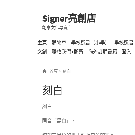
Signer亮創店
跳
跳
至
至
創意文化專賣店
導
主
覽
要
主頁
購物車
學校選書（小學）
學校選書
列
內
文創
聯絡我們+郵費
海外訂購書籍
登入
容
首頁
刻白
刻白
刻白
同音「黑白」，
猶如在黑色的世界刻上白色的字。