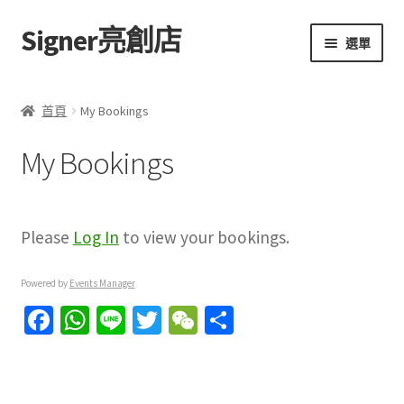
Signer亮創店
跳
跳
選單
至
至
導
主
主頁
覽
要
首頁
My Bookings
列
內
購物車
容
My Bookings
學校選書（小學）
學校選書（中學）
Please
Log In
to view your bookings.
「此時此地 看見亮光」2025特展
Powered by
Events Manager
Fa
W
Li
T
W
分
網上書店
ce
h
n
wi
e
享
b
at
e
tt
C
無紙書