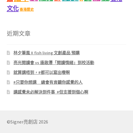
文化
香港歷史
近期文章
林夕筆風 X fish living 文創產品 預購
亮光閱讀會 vs 唐啟灃「閱讀情緒」到校活動
就算講唔到，#都可以寫出嚟啊
#只要你想講 總會有肯聽你感覺的人
講感覺未必解決到件事 #但支援到個心啊
©Signer亮創店 2026