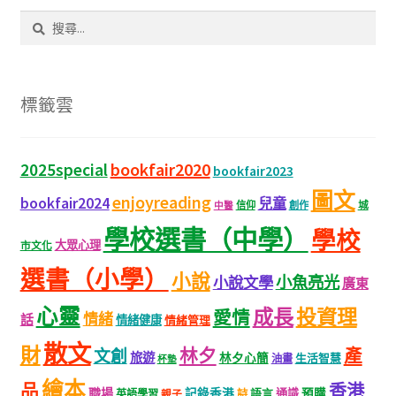
o
sA
er
h
文創
搜
o
p
at
尋
k
p
關
聯絡我們+郵費
鍵
字:
標籤雲
海外訂購書籍
登入
bookfair2020
2025special
bookfair2023
圖文
enjoyreading
bookfair2024
兒童
城
信仰
創作
中醫
學校選書（中學）
學校
大眾心理
市文化
選書（小學）
小說
小魚亮光
小說文學
廣東
心靈
成長
投資理
愛情
情緒
話
情緒健康
情緒管理
散文
財
林夕
產
文創
旅遊
林夕心簡
生活智慧
油畫
杯墊
繪本
品
香港
職場
記錄香港
語言
通識
預購
英語學習
親子
詩